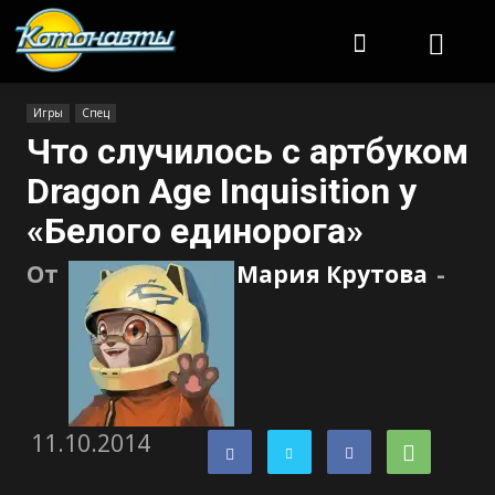
Котонавты
Игры
Спец
Что случилось с артбуком
Dragon Age Inquisition у
«Белого единорога»
От
Мария Крутова
-
11.10.2014