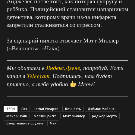
Анджелес после того, как потерял супругу и
ребёнка. Полицейский становится напарником
детектива, которому врачи из-за инфаркта
запретили сталкиваться со стрессом.
За сценарий пилота отвечает Мэтт Миллер
(«Вечность», «Чак»).
Мы обитаем в
Яндекс.Дзене
, попробуй. Есть
канал в
Telegram
. Подпишись, нам будет
приятно, а тебе удобно
Meow!
ТЕГИ
Fox
Lethal Weapon
Вечность
Дэймон Уайанс
Майор Пэйн
мартин риггс
Мэтт Миллер
роджер мёрто
Смертельное оружие
Чак