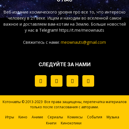
Веб-издание космического уровня про все то, что интересно
человеку в 21 веке. Ищем и находим во вселенной самое
важное и доставляем вам-котам на Землю. Больше новостей
у нас
в Telegram!
https://t.me/meownauts
Свяжитесь с нами:
meownauts@gmail.com
СЛЕДУЙТЕ ЗА НАМИ
Котонавты © 2013-2023· Все права защищены, перепечатка материалов
только после согласования с авторами.
Игры
Кино
Аниме
Сериалы
Комиксы
События
Музыка
Книги
Кинокотики