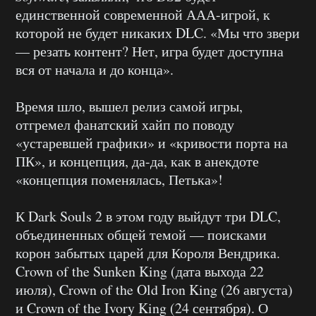
единственной современной ААА-игрой, к
которой не будет никаких DLC. «Мы что звери
— резать контент? Нет, игра будет доступна
вся от начала и до конца».
Время шло, вышел релиз самой игры,
отгремел фанатский хайп по поводу
«устаревшей графики» и «кривости порта на
ПК», и концепция, да-да, как в анекдоте
«концепция поменялась, Петька»!
К Dark Souls 2 в этом году выйдут три DLC,
объединенных общей темой — поисками
корон забытых царей для Короля Вендрика.
Crown of the Sunken King (дата выхода 22
июля), Crown of the Old Iron King (26 августа)
и Crown of the Ivory King (24 сентября). О