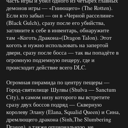
часть игры и убил одного из четырёх главных
демонов игры — «Гниющего» (The Rotten).
Если кто забыл — он в «Черной расселине»
(Black Gulch), сразу после его убийства,
загляните к себе в инвентарь, обнаружите
там «Коготь Дракона»(Dragon Talon). Этот
коготь и нужно использовать на запертой
двери, сразу после босса — так вы попадёте в
огромную подземную пещеру, где и
происходит действие всего DLC.
Огромная пирамида по центру пещеры —
Город-святилище Шулвы (Shulva — Sanctum
City), в самом низу которого вы встретите
сразу двух боссов подряд — Скверную
королеву Элану (Elana, Squalid Queen) и Сина,
дремлющего дракона (Sinh,The Slumbering
Dragon), а также опциональную, не