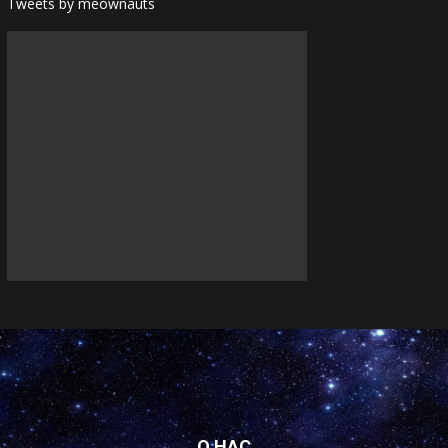
Tweets by meownauts
О НАС