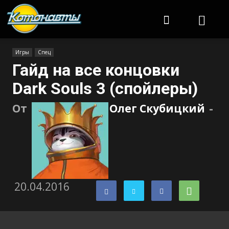
Котонавты
Игры
Спец
Гайд на все концовки
Dark Souls 3 (спойлеры)
От
Олег Скубицкий
-
20.04.2016