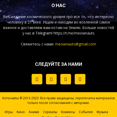
О НАС
Веб-издание космического уровня про все то, что интересно
человеку в 21 веке. Ищем и находим во вселенной самое
важное и доставляем вам-котам на Землю. Больше новостей
у нас
в Telegram!
https://t.me/meownauts
Свяжитесь с нами:
meownauts@gmail.com
СЛЕДУЙТЕ ЗА НАМИ
Котонавты © 2013-2023· Все права защищены, перепечатка материалов
только после согласования с авторами.
Игры
Кино
Аниме
Сериалы
Комиксы
События
Музыка