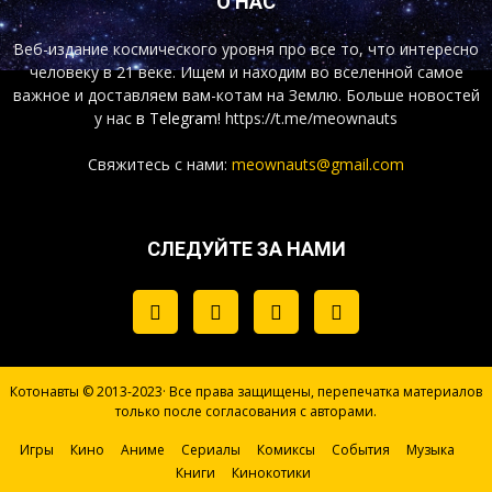
О НАС
Веб-издание космического уровня про все то, что интересно
человеку в 21 веке. Ищем и находим во вселенной самое
важное и доставляем вам-котам на Землю. Больше новостей
у нас
в Telegram!
https://t.me/meownauts
Свяжитесь с нами:
meownauts@gmail.com
СЛЕДУЙТЕ ЗА НАМИ
Котонавты © 2013-2023· Все права защищены, перепечатка материалов
только после согласования с авторами.
Игры
Кино
Аниме
Сериалы
Комиксы
События
Музыка
Книги
Кинокотики