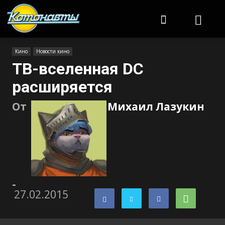
Котонавты
Кино
Новости кино
ТВ-вселенная DC
расширяется
От
Михаил Лазукин
-
27.02.2015