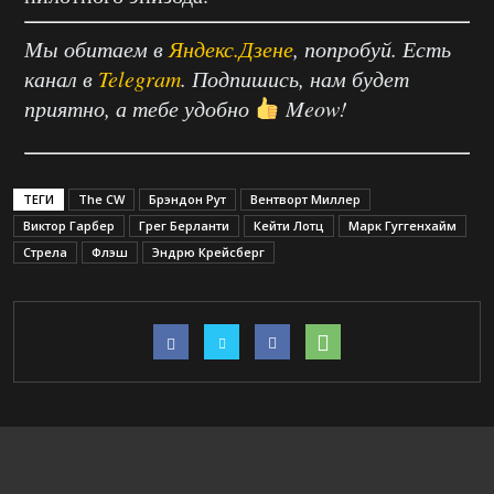
Мы обитаем в
Яндекс.Дзене
, попробуй. Есть
канал в
Telegram
. Подпишись, нам будет
приятно, а тебе удобно
Meow!
ТЕГИ
The CW
Брэндон Рут
Вентворт Миллер
Виктор Гарбер
Грег Берланти
Кейти Лотц
Марк Гуггенхайм
Стрела
Флэш
Эндрю Крейсберг