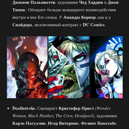
Джимми Пальмиотти
Чед Хардин
Джон
, художники
и
Тиммс
. Обещают больше командного взаимодействия
Аманды Корнер
внутри и вне Бэт-семьи. У
, как и у
Снайдера
DC Comics
, эксклюзивный контракт с
.
Deathstroke.
Кристофер Прист
Сценарист
(
Wonder
Woman, Black Panther, The Crew, Deadpool
), художники
Карло Пагуалян
Игор Виторино
Фелипе Ванатабе
,
,
.