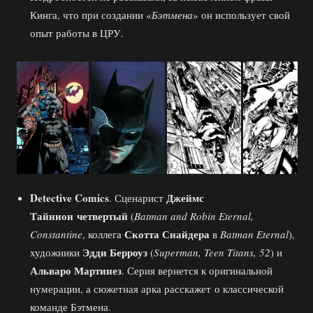
Кинга, что при создании «
Бэтмена
» он использует свой
опыт работы в ЦРУ.
Detective Comics
Джеймс
. Сценарист
Тайнион четвертый
(
Batman and Robin Eternal,
Скотта Снайдера
Constantine
, коллега
в
Batman Eternal
),
Эдди Берроуз
художники
(
Superman, Teen Titans, 52
) и
Альваро Мартинез
. Серия вернется к оригинальной
нумерации, а сюжетная арка расскажет о классической
команде Бэтмена.