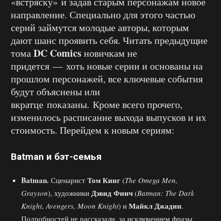
«встряску» и задав старым персонажам новое
направление. Специально для этого частью
серий займутся молодые авторы, которым
дают шанс проявить себя. Читать предыдущие
DC Comics
тома
новичкам не
придется — хоть новые серии и основаны на
прошлом персонажей, все ключевые события
будут объяснены или
вкратце показаны. Кроме всего прочего,
изменилось расписание выхода выпусков и их
стоимость. Перейдем к новым сериям:
Batman и бэт-семья
Batman
.
Том Кинг
Сценарист
(
The Omega Men,
Дэвид Финч
Grayson
), художники
(
Batman: The Dark
Майкл Джадин
Knight, Avengers, Moon Knight
) и
.
Подробностей не рассказали, за исключением фразы