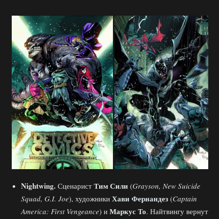
Nightwing.
Тим Сили
Сценарист
(
Grayson, New Suicide
Хави Фернандез
Squad, G.I. Joe
), художники
(
Captain
Маркус То
America: First Vengeance
) и
. Найтвингу вернут