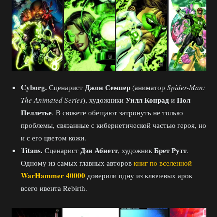
Cyborg.
Джон Семпер
Сценарист
(аниматор
Spider-Man:
Уилл Конрад
Пол
The Animated Series
), художники
и
Пеллетье
. В сюжете обещают затронуть не только
проблемы, связанные с кибернетической частью героя, но
и с его цветом кожи.
Titans.
Дэн Абнетт
Брет Рутт
Сценарист
, художник
.
Одному из самых главных авторов
книг по вселенной
WarHammer 40000
доверили одну из ключевых арок
всего ивента Rebirth.