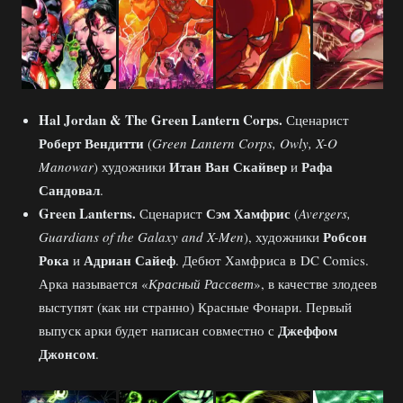
Hal Jordan & The Green Lantern Corps.
Сценарист
Роберт Вендитти
(
Green Lantern Corps, Owly, X-O
Итан Ван Скайвер
Рафа
Manowar
) художники
и
Сандовал
.
Green
Lanterns.
Сэм Хамфрис
Сценарист
(
Avergers,
Робсон
Guardians of the Galaxy and X-Men
), художники
Рока
Адриан Сайеф
и
. Дебют Хамфриса в DC Comics.
Арка называется «
Красный Рассвет
», в качестве злодеев
выступят (как ни странно) Красные Фонари. Первый
Джеффом
выпуск арки будет написан совместно с
Джонсом
.