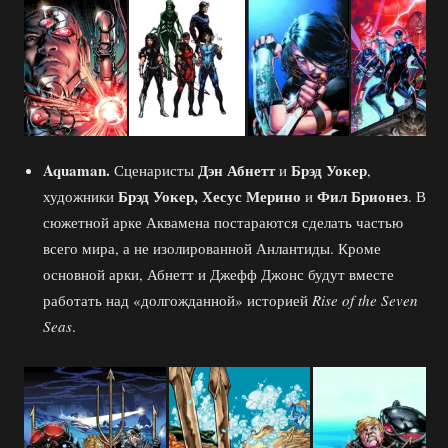
Aquaman.
Дэн Абнетт
Брэд Уокер
Сценаристы
и
,
Брэд Уокер, Хесус Мерино
Фил Брионез
художники
и
. В
сюжетной арке Аквамена постараются сделать частью
всего мира, а не изолированной Анлантиды. Кроме
основной арки, Абнетт и Джефф Джонс будут вместе
работать над «долгожданной» историей
Rise of the Seven
Seas
.