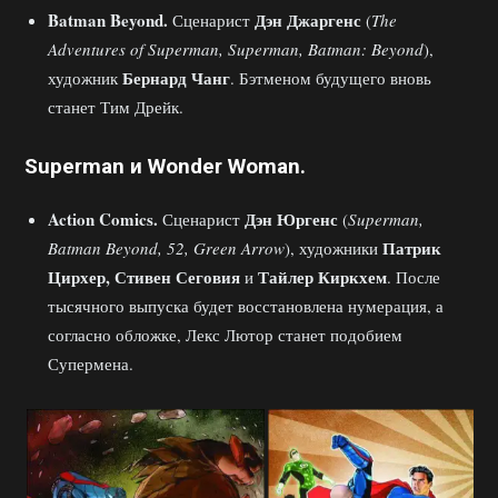
Batman
Beyond.
Дэн Джаргенс
Сценарист
(
The
Adventures of Superman, Superman, Batman: Beyond
),
Бернард Чанг
художник
. Бэтменом будущего вновь
станет Тим Дрейк.
Superman и
Wonder
Woman.
Action
Comics.
Дэн Юргенс
Сценарист
(
Superman,
Патрик
Batman Beyond, 52, Green Arrow
), художники
Цирхер, Стивен Сеговия
Тайлер Киркхем
и
. После
тысячного выпуска будет восстановлена нумерация, а
согласно обложке, Лекс Лютор станет подобием
Супермена.