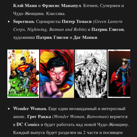
Клэй Манн
Фрэнсис Манапул
и
. Бэтмен, Супермен и
Чудо-Женщина. Классика.
Superman.
Питер Томаси
Сценаристы
(
Green Lantern
Патрик Глисон
Corps, Nightwing, Batman and Robin
) и
,
Патрик Глисон
Даг Манки
художники
и
.
Wonder
Woman.
Еще один неожиданный и интересный
Грег Ракка
анонс.
(
Wonder Woman, Batwoman
) вернется
DC Comics
в
и будет работать над новой Чудо-Женщину.
Каждый выпуск будет разделен на 2 части и посвящен