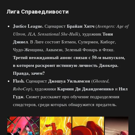
Лига Справедливости
Justice League.
Брайан Хитч
Сценарист
(
Avengers: Age of
Тони
Ultron, JLA, Sensational She-Hulk
), художник
Дэниел
. В Лиге состоят Бэтмен, Супермен, Киборг,
Чудо-Женщина, Аквамэн, Зеленый Фонарь и Флэш.
Третий неожиданный анонс связан с 50-м выпуском,
в котором раскроют истинную личность Джокера.
Правда, зачем?
Flash.
Джошуа Уильямсон
Сценарист
(
Ghosted,
Кармин Ди Джандоменико
Нил
RoboCop
), художники
и
Гудж
. Сюжет расскажет про обучение подразделения
спидстеров, среди которых обнаружится предатель.