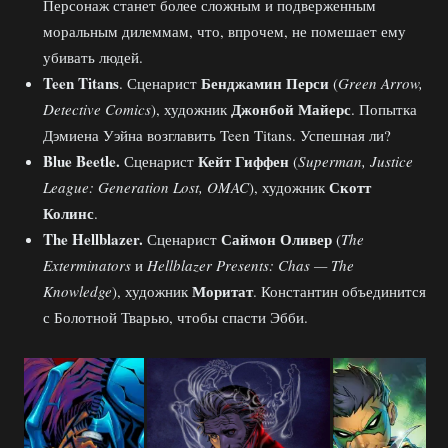
Персонаж станет более сложным и подверженным
моральным дилеммам, что, впрочем, не помешает ему
убивать людей.
Teen
Titans
Бенджамин Перси
. Сценарист
(
Green Arrow,
Джонбой Майерс
Detective Comics
), художник
. Попытка
Дэмиена Уэйна возглавить Teen Titans. Успешная ли?
Blue
Beetle.
Кейт Гиффен
Сценарист
(
Superman, Justice
Скотт
League: Generation Lost, OMAC
), художник
Колинс
.
The
Hellblazer.
Саймон Оливер
Сценарист
(
The
Exterminators
и
Hellblazer Presents: Chas — The
Моритат
Knowledge
), художник
. Константин объединится
с Болотной Тварью, чтобы спасти Эбби.