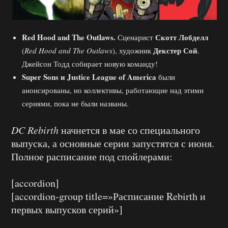
Red Hood and The Outlaws.
Скотт Лобделл
Сценарист
Декстер Сой
(
Red Hood and The Outlaws
), художник
.
Джейсон Тодд собирает новую команду!
Super
Sons и
Justice
League
of
America
были
анонсированы, но коллективы, работающие над этими
сериями, пока не были названы.
DC Rebirth
начнется в мае со специального
выпуска, а основные серии запустятся с июня.
Полное расписание под спойлерами:
[accordion]
[accordion-group title=»Расписание Rebirth и
первых выпусков серий»]