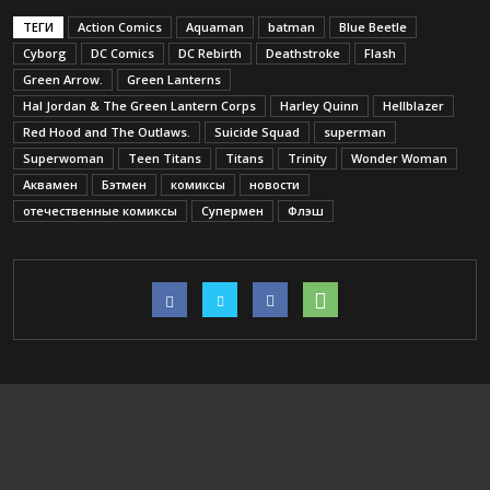
ТЕГИ
Action Comics
Aquaman
batman
Blue Beetle
Cyborg
DC Comics
DC Rebirth
Deathstroke
Flash
Green Arrow.
Green Lanterns
Hal Jordan & The Green Lantern Corps
Harley Quinn
Hellblazer
Red Hood and The Outlaws.
Suicide Squad
superman
Superwoman
Teen Titans
Titans
Trinity
Wonder Woman
Аквамен
Бэтмен
комиксы
новости
отечественные комиксы
Супермен
Флэш