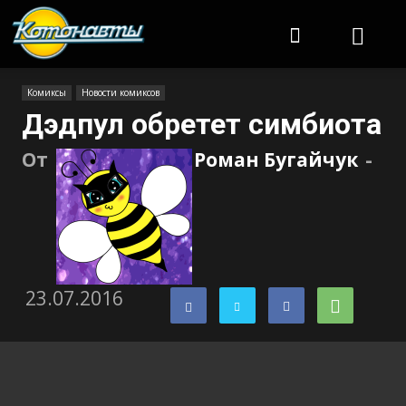
Котонавты
Комиксы
Новости комиксов
Дэдпул обретет симбиота
От
Роман Бугайчук
-
23.07.2016