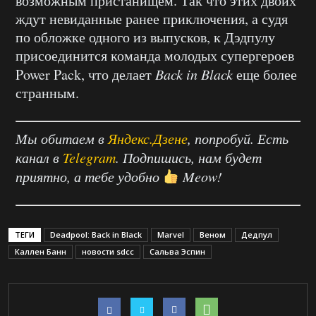
возможным пристанищем. Так что этих двоих
ждут невиданные ранее приключения, а судя
по обложке одного из выпусков, к Дэдпулу
присоединится команда молодых супергероев
Power Pack, что делает
Back in Black
еще более
странным.
Мы обитаем в
Яндекс.Дзене
, попробуй. Есть
канал в
Telegram
. Подпишись, нам будет
приятно, а тебе удобно
Meow!
ТЕГИ
Deadpool: Back in Black
Marvel
Веном
Дедпул
Каллен Банн
новости sdcc
Сальва Эспин