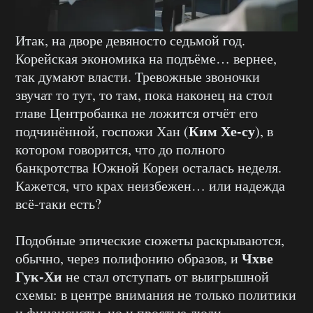
Итак, на дворе девяносто седьмой год.
Корейская экономика на подъёме… вернее,
так думают власти. Тревожные звоночки
звучат то тут, то там, пока наконец на стол
главе Центробанка не ложится отчёт его
Ким Хе-су
подчинённой, госпожи Хан (
), в
котором говорится, что до полного
банкротства Южной Кореи осталась неделя.
Кажется, что крах неизбежен… или надежда
всё-таки есть?
Подобные эпические сюжеты раскрываются,
Чхве
обычно, через полифонию образов, и
Гук-Хи
не стал отступать от выигрышной
схемы: в центре внимания не только политики
и финансисты, но и простые люди,