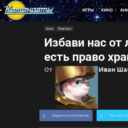
Котонавты
ИГРЫ
КИНО
АН
Кино
Рецензии
Избави нас от 
есть право хр
От
Иван Ша
Поделиться в Facebook
Твитнуть в 