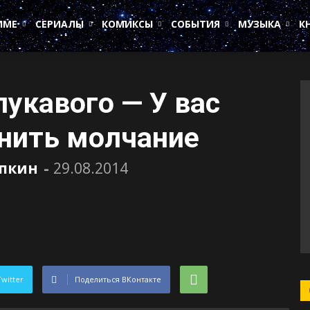
ИМЕ
СЕРИАЛЫ
КОМИКСЫ
СОБЫТИЯ
МУЗЫКА
К
лукавого — У вас
анить молчание
пкин
-
29.08.2014
Twitter
Поделиться ВКонтакте