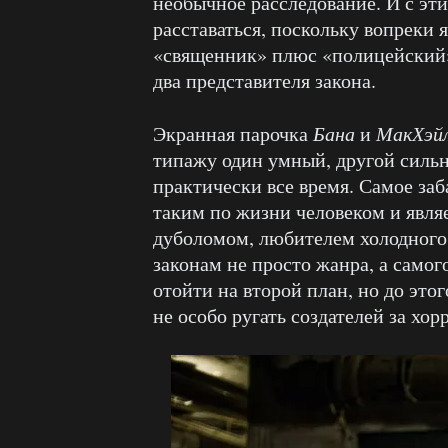
необычное расследование. И с эт
расставаться, поскольку вопреки
«священник» плюс «полицейский»
два представителя закона.
Экранная парочка
Бана
и
МакХэй
типажу один умный, другой сильн
практически все время. Самое заб
таким по жизни человеком и явля
дуболомом, любителем холодного 
законам не просто жанра, а самог
отойти на второй план, но до это
не особо ругать создателей за хор