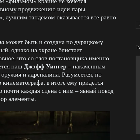
им «фильмом» крайне не хочется
 явному продвижению идеи пары
, лучшим тандемом оказывается все равно
ла
может быть и создана по дурацкому
T
ый, однако на экране блистает
авное, что со слов постановщика именно
Джэфф Уингер
ется наш
– накаченным
оружия и адреналина. Разумеется, по
о кинематографа, в итоге ему придется
го почти каждая сцена с ним – явный повод
рор элементы.