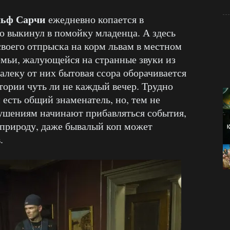
льф Сарчи
ежедневно копается в
то выкинул в помойку младенца. А здесь
воего отпрыска на корм львам в местном
емьи, жалующейся на странные звуки из
алеку от них бытовая ссора оборачивается
ории чуть ли не каждый вечер. Трудно
 есть общий знаменатель, но, тем не
рушениям начинают прибавляться события,
природу, даже бывалый коп может
.