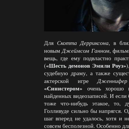
Для
Скотта Дерриксона
, в бл
новым
Джеймсом Ганном
, фильм
вещь, где ему подвластно прак
«Шесть демонов Эмили Роуз»
(
)
судебную драму, а также сущес
актерской игре
Дженнифер
«Синистером»
очень хорошо п
найденных видеозаписей. И если
тоже что-нибудь этакое, то, 
Голливуде сильно бы напрягся. О
шаг вперед не удалось, хотя и н
совсем бесполезной. Особенно дл