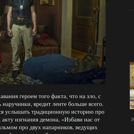
вания героем того факта, что на зло, с
ь наручники, вредит ленте больше всего.
тся услышать традиционную историю про
к акту изгнания демона, «Избави нас от
Э
ильмом про двух напарников, ведущих