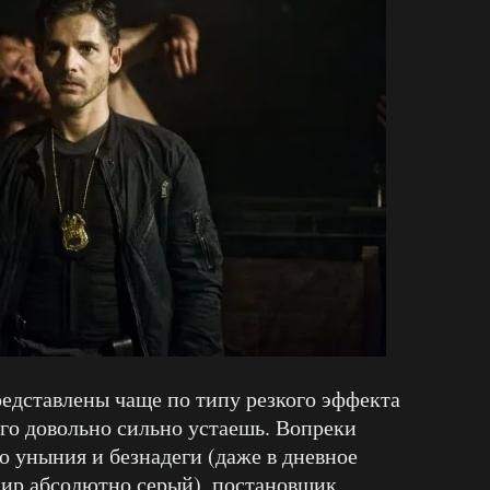
редставлены чаще по типу резкого эффекта
ого довольно сильно устаешь. Вопреки
о уныния и безнадеги (даже в дневное
ир абсолютно серый), постановщик