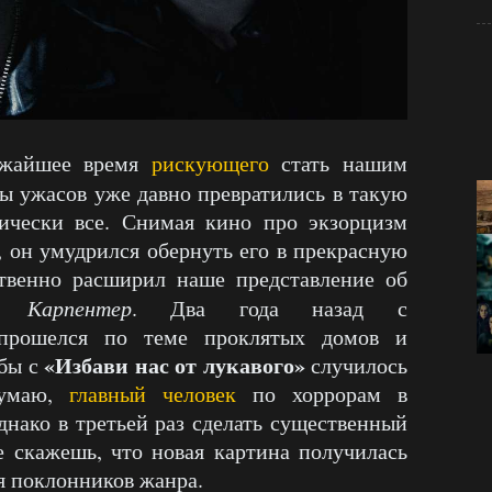
ижайшее время
рискующего
стать нашим
ы ужасов уже давно превратились в такую
тически все. Снимая кино про экзорцизм
, он умудрился обернуть его в прекрасную
твенно расширил наше представление об
 Карпентер
. Два года назад с
рошелся по теме проклятых домов и
«Избави нас от лукавого»
 бы с
случилось
думаю,
главный человек
по хоррорам в
днако в третьей раз сделать существенный
е скажешь, что новая картина получилась
я поклонников жанра.