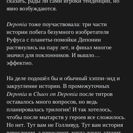
сказать, рады ли сами игроки тенденции, но
явно возбуждаются.
Deponia
тоже поучаствовала: три части
истории побега безумного изобретателя
Руфуса с планеты-помойки Депонии
растянулись на пару лет, и финал многое
значил для поклонников. И вышло…
эффектно.
На деле подошёл бы и обычный хэппи-энд и
закругление истории. В промежуточных
Deponia
и
Chaos on Deponia
после титров
оставалось много вопросов, но ведь
планировалась трилогия! И так хотелось,
чтобы после мытарств у героев все сложилось.
Но нет. Тут вам не Голливуд. Тут вам история
взросления, а взрослеют, когда жизнь стучит