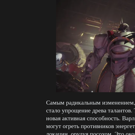
Самым радикальным изменением, о
стало упрощение древа талантов.
новая активная способность. Вар
могут огреть противников энерге
локации, орудуя посохом. Это о