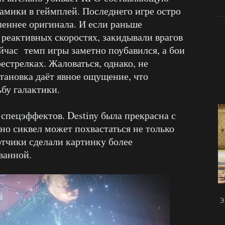
намики в геймплей. Последнего игре остро
дленнее оригинала. И если раньше
 реактивных скоростях, закидывали врагов
йчас темп игры заметно поубавился, а бои
стрелках. Жаловаться, однако, не
ановка даёт явное ощущение, что
бу галактики.
спецэффектов. Destiny была прекрасна с
но сиквел может похвастаться не только
отчики сделали картинку более
ванной.
Э