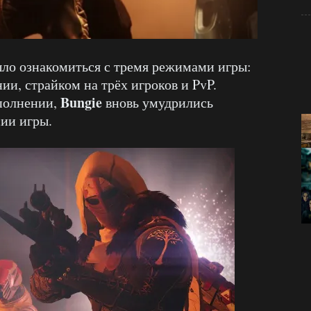
о ознакомиться с тремя режимами игры:
и, страйком на трёх игроков и PvP.
Bungie
аполнении,
вновь умудрились
сии игры.