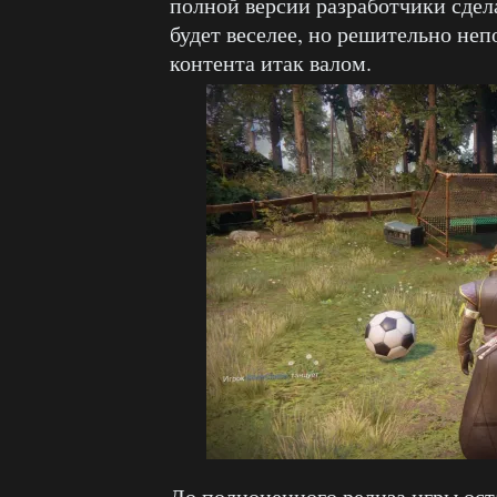
полной версии разработчики сдел
будет веселее, но решительно неп
контента итак валом.
До полноценного релиза игры ост