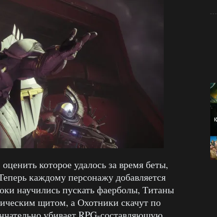
ценить которое удалось за время беты,
 Теперь каждому персонажу добавляется
локи научились пускать фаерболы, Титаны
тическим щитом, а Охотники скачут по
кончательно убивает RPG-составляющую