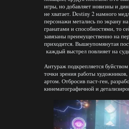
игры, но добавляет новизны и ди
не хватает. Destiny 2 намного ме
персонажи метались по экрану на
гранатами и способностями, то се
завязаны преимущественно на пере
приходится. Вышеупомянутая пост
каждый выстрел повлияет на судь
Антураж подкрепляется буйством 
точки зрения работы художников, 
артом. Отбросив паст-ген, разраб
кинематографичной и детализиро