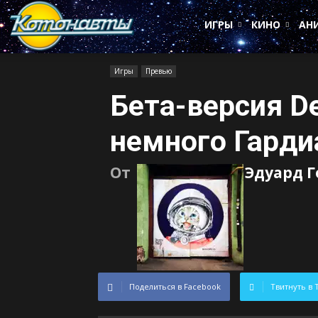
Котонавты
ИГРЫ
КИНО
АН
Игры
Превью
Бета-версия De
немного Гарди
От
Эдуард Г
Поделиться в Facebook
Твитнуть в 