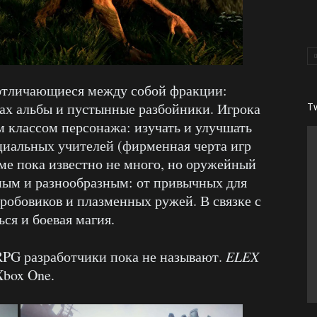
 отличающиеся между собой фракции:
рах альбы и пустынные разбойники. Игрока
T
м классом персонажа: изучать и улучшать
циальных учителей (фирменная черта игр
еме пока известно не много, но оружейный
ным и разнообразным: от привычных для
дробовиков и плазменных ружей. В связке с
ся и боевая магия.
 RPG разработчики пока не называют.
ELEX
Xbox One.