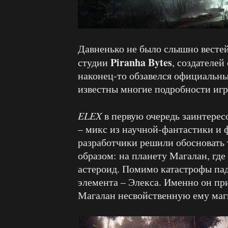
Давненько не было слышно весте
Piranha Bytes
студии
, создателей
наконец-то обзавелся официаль
известны многие подробности игр
ELEX
в первую очередь заинтере
– микс из научной-фантастики и 
разработчики решили обосновать
образом: на планету Магалан, где
астероид. Помимо катастрофы пад
элемента – Элекса. Именно он пр
Магалан несвойственную ему маг