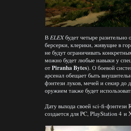
В
ELEX
будет четыре разительно
берсерки, клерики, живущие в го
не будут ограничивать конкретны
можно будет любые навыки у спе
Piranha Bytes
от
). О боевой сист
арсенал обещает быть внушитель
фэнтези луков, мечей и секир до 
оружием также будет использовать
Дату выхода своей sci-fi-фэнтези
создается для PC, PlayStation 4 и 