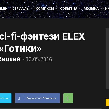
ИМЕ
СЕРИАЛЫ
КОМИКСЫ
СОБЫТИЯ
МУЗЫКА
К
i-fi-фэнтези ELEX
 «Готики»
убицкий
-
30.05.2016
Twitter
Поделиться ВКонтакте