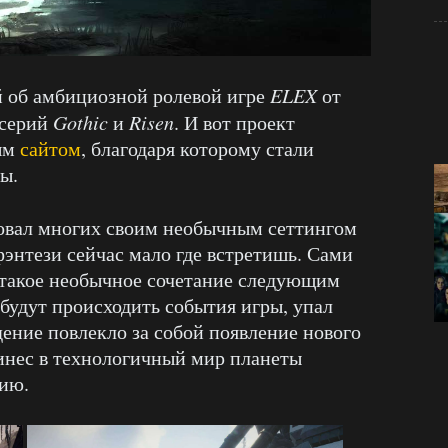
й об амбициозной ролевой игре
ELEX
от
 серий
Gothic
и
Risen
. И вот проект
ным
сайтом
, благодаря которому стали
ы.
совал многих своим необычным сеттингом
фэнтези сейчас мало где встретишь. Сами
 такое необычное сочетание следующим
 будут происходить события игры, упал
ение повлекло за собой появление нового
инес в технологичный мир планеты
ию.