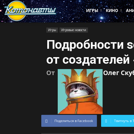
Котонавты
ИГРЫ
КИНО
АН
Игры
Игровые новости
Подробности sc
от создателей
От
Олег Ск
Поделиться в Facebook
Твитнуть в 