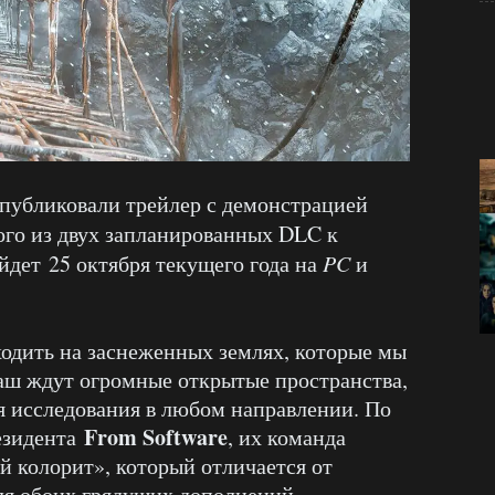
публиковали трейлер с демонстрацией
ого из двух запланированных DLC к
йдет 25 октября текущего года на
PC
и
одить на заснеженных землях, которые мы
Наш ждут огромные открытые пространства,
я исследования в любом направлении. По
From Software
езидента
, их команда
й колорит», который отличается от
ля обоих грядущих дополнений.