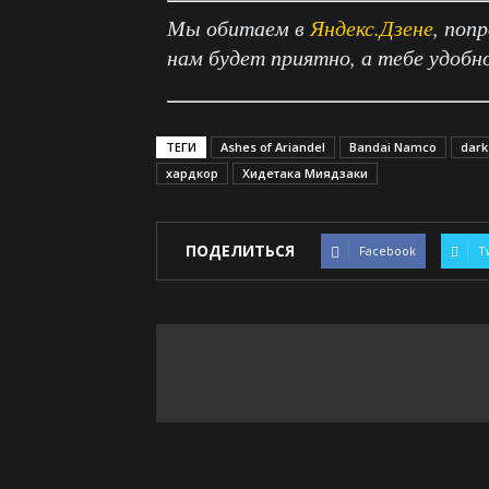
Мы обитаем в
Яндекс.Дзене
, поп
нам будет приятно, а тебе удобн
ТЕГИ
Ashes of Ariandel
Bandai Namco
dark
хардкор
Хидетака Миядзаки
ПОДЕЛИТЬСЯ
Facebook
T