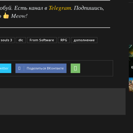
робуй. Есть канал в
Telegram
. Подпишись,
о
Meow!
 souls 3
dlc
From Software
RPG
дополнение
witter
Поделиться ВКонтакте