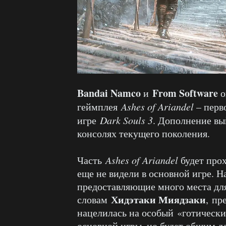
Bandai Namco
From Software
и
о
геймплея
Ashes of Ariandel
– перв
игре
Dark Souls 3
. Дополнение вы
консолях текущего поколения.
Часть
Ashes of Ariandel
будет прох
еще не видели в основной игре. 
предоставляющие много места дл
Хидэтаки Миядзаки
словам
, пр
нацелилась на особый «готически
основной игры, но будет общим д