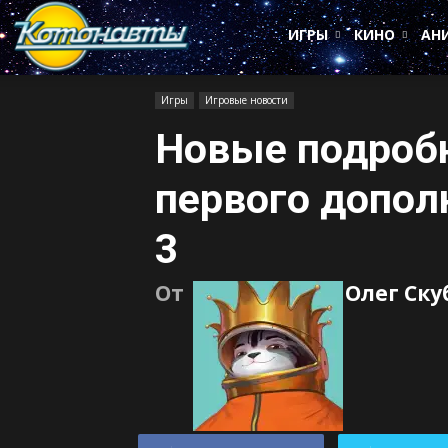
Котонавты
ИГРЫ
КИНО
АН
Игры
Игровые новости
Новые подробн
первого дополн
3
От
Олег Ск