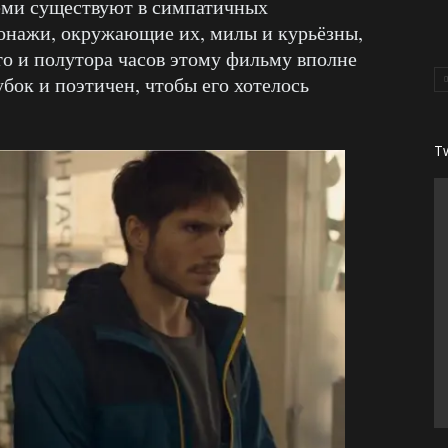
еми существуют в симпатичных
сонажи, окружающие их, милы и курьёзны,
то и полутора часов этому фильму вполне
убок и поэтичен, чтобы его хотелось
T