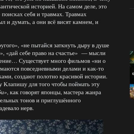
мантической историей. На самом деле, это
 поисках себя и травмах. Травмах
л и думать, а они всё висят камнем, и
угого», «не пытайся заткнуть дыру в душе
», «дай себе право на счастье» — мысли
лнение… Существует много фильмов «ни о
имаются повседневными делами и как-то
ами, создают полотно красивой истории.
ку Клапишу для того чтобы поймать эту
би»
, как говорят японцы, мастера жанра
стельных тонов и приглушённого
задевало нерв.