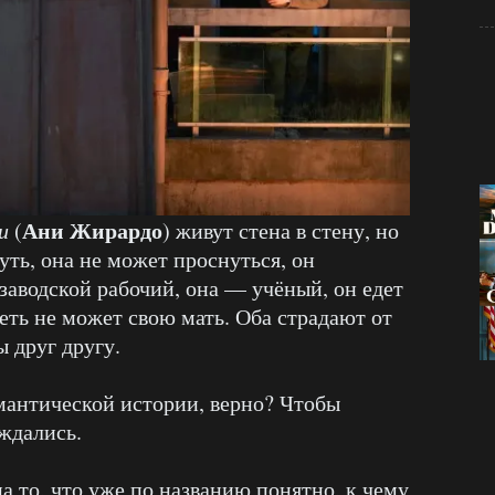
Ани Жирардо
и
(
) живут стена в стену, но
уть, она не может проснуться, он
заводской рабочий, она — учёный, он едет
еть не может свою мать. Оба страдают от
 друг другу.
мантической истории, верно? Чтобы
уждались.
на то, что уже по названию понятно, к чему