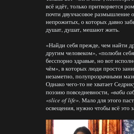
всё идёт, только притворяется ро
почти двухчасовое размышление о
непрожитых, о которых давно забы
душат, душат, мешают жить.
«Найди себя прежде, чем найти др
другим человеком», «полюби себя
бесспорно здравые, но вот испо
чём», в которых люди просто зан
незаметно, полупрозрачными мазк
Однако чего-то не хватает Седри
поэзию повседневности,
«ваби са
«slice of life»
. Мало для этого па
освещения, нужно чтобы всё это 