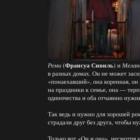
Франсуа Сивиль
Реми
(
) и
Мелан
в разных домах. Он не может засн
«понаехавший», она коренная, он 
на праздники к семье, она — терп
одиночества и оба отчаянно нужны
Так ведь и нужно для хорошей ро
страдали друг без друга, чтобы н
Только вот «Он и она», несмотря 