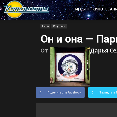
Котонавты
ИГРЫ
КИНО
АН
Кино
Рецензии
Он и она — Пар
От
Дарья С
Поделиться в Facebook
Твитнуть в 