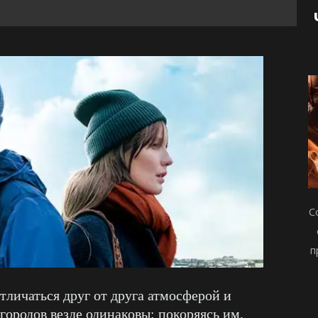
С
п
личаться друг от друга атмосферой и
городов везде одинаковы: покоряясь им,