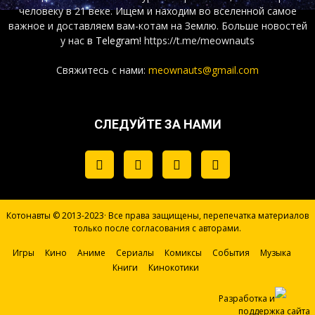
человеку в 21 веке. Ищем и находим во вселенной самое
важное и доставляем вам-котам на Землю. Больше новостей
у нас
в Telegram!
https://t.me/meownauts
Свяжитесь с нами:
meownauts@gmail.com
СЛЕДУЙТЕ ЗА НАМИ
Котонавты © 2013-2023· Все права защищены, перепечатка материалов
только после согласования с авторами.
Игры
Кино
Аниме
Сериалы
Комиксы
События
Музыка
Книги
Кинокотики
Разработка и
поддержка сайта