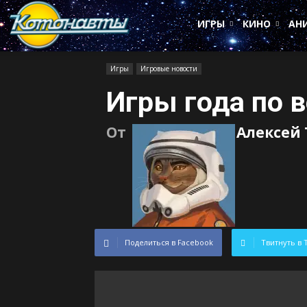
Котонавты
ИГРЫ
КИНО
АН
Игры
Игровые новости
Игры года по 
От
Алексей
Поделиться в Facebook
Твитнуть в 