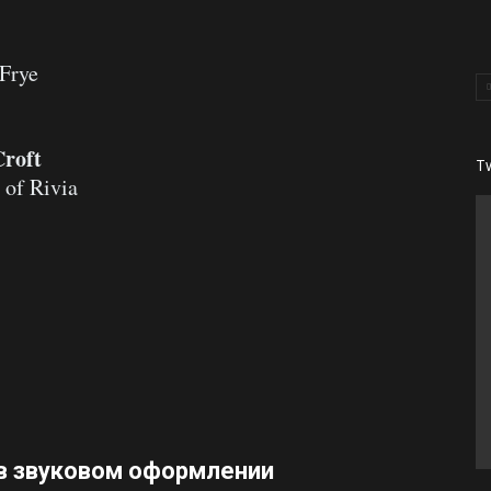
 Frye
Croft
T
 of Rivia
 звуковом оформлении