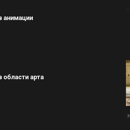
 анимации
 области арта
Э