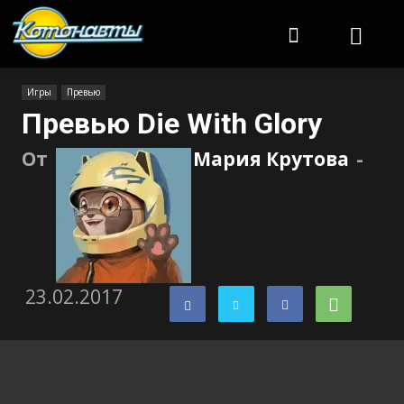
Котонавты
Игры
Превью
Превью Die With Glory
От
Мария Крутова
-
23.02.2017