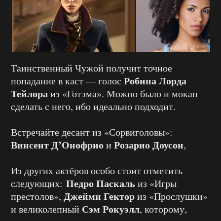
Таинственный Чужой получит точное
Робина Лорда
попадание в каст — голос
Тейлора
из «Готэма». Можно было и мокап
сделать с него, ибо идеально подходит.
Встречайте десант из «Сорвиголовы»:
Винсент Д’Онофрио
Розарио Доусон
и
,
Из других актёров особо стоит отметить
Педро Паскаль
следующих:
из «Игры
Джейми Гектор
престолов»,
из «Прослушки»
Сэм Рокуэлл
и великолепный
, которому,