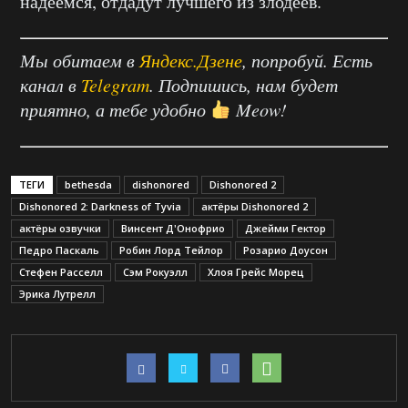
надеемся, отдадут лучшего из злодеев.
Мы обитаем в
Яндекс.Дзене
, попробуй. Есть
канал в
Telegram
. Подпишись, нам будет
приятно, а тебе удобно
Meow!
ТЕГИ
bethesda
dishonored
Dishonored 2
Dishonored 2: Darkness of Tyvia
актёры Dishonored 2
актёры озвучки
Винсент Д'Онофрио
Джейми Гектор
Педро Паскаль
Робин Лорд Тейлор
Розарио Доусон
Стефен Расселл
Сэм Рокуэлл
Хлоя Грейс Морец
Эрика Лутрелл