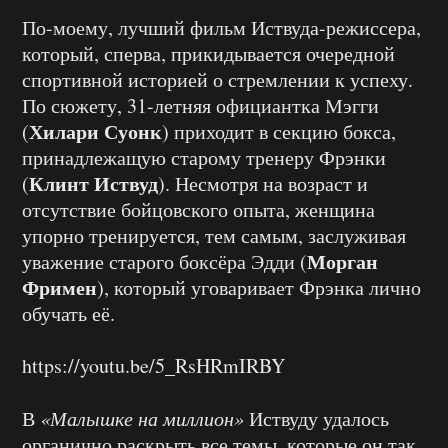
По-моему, лучший фильм Иствуда-режиссера,
который, сперва, прикидывается очередной
спортивной историей о стремлении к успеху.
По сюжету, 31-летняя официантка Мэгги
Хилари Суонк
(
) приходит в секцию бокса,
принадлежащую старому тренеру Фрэнки
Клинт Иствуд
(
). Несмотря на возраст и
отсутствие бойцовского опыта, женщина
упорно тренируется, тем самым, заслуживая
Морган
уважение старого боксёра Эдди (
Фримен
), который уговаривает Фрэнка лично
обучать её.
https://youtu.be/5_RsHRmIRBY
В
«Малышке на миллион»
Иствуду удалось
органично раскрыть все темы, которые он так