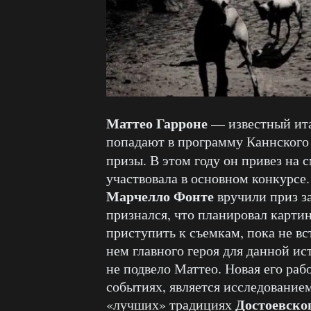
Маттео Гарроне
— известный ита
попадают в программу Каннского
призы. В этом году он привез на
участвовала в основном конкурсе
Марчелло Фонте
вручили приз з
признался, что планировал картин
приступить к съемкам, пока не вс
нем главного героя для данной ис
не подвело Маттео. Новая его раб
событиях, является исследование
Достоевско
«лучших» традициях