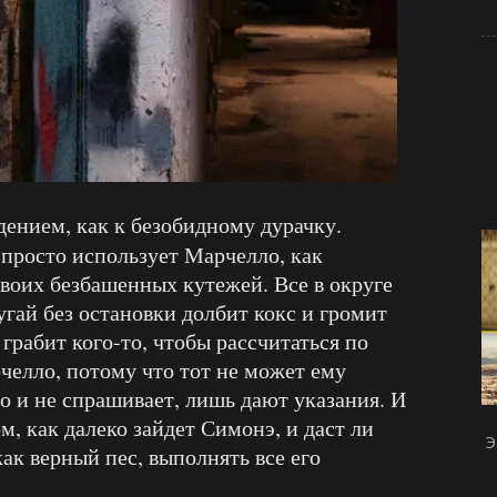
дением, как к безобидному дурачку.
просто использует Марчелло, как
своих безбашенных кутежей. Все в округе
угай без остановки долбит кокс и громит
 грабит кого-то, чтобы рассчитаться по
челло, потому что тот не может ему
то и не спрашивает, лишь дают указания. И
м, как далеко зайдет Симонэ, и даст ли
Э
как верный пес, выполнять все его