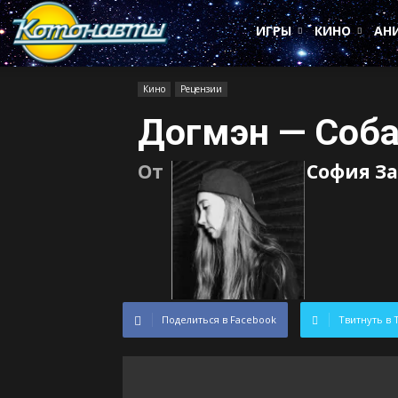
Котонавты
ИГРЫ
КИНО
АН
Кино
Рецензии
Догмэн — Соба
От
София З
Поделиться в Facebook
Твитнуть в 