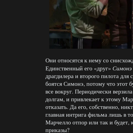
Они относятся к нему со снисхож
Единственный его «друг»
Симонэ
драгдилера и второго пилота для 
боятся Симонэ, потому что этот б
все вокруг. Периодически верзила
долгам, и привлекает к этому Мар
отказать. Да его, собственно, ник
главная интрига фильма лишь в то
Марчелло отпор или так и будет, 
приказы?