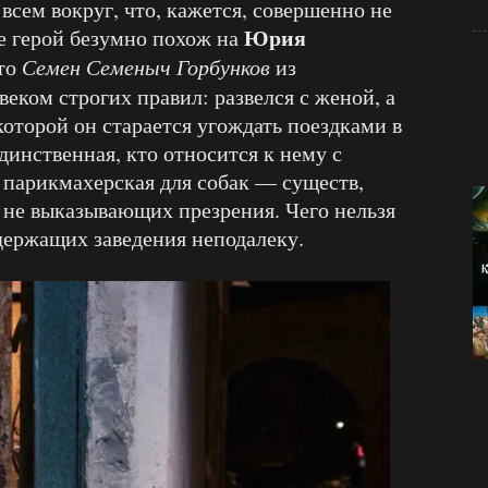
 всем вокруг, что, кажется, совершенно не
Юрия
е герой безумно похож на
что
Семен Семеныч Горбунков
из
веком строгих правил: развелся с женой, а
 которой он старается угождать поездками в
динственная, кто относится к нему с
 парикмахерская для собак — существ,
 не выказывающих презрения. Чего нельзя
 держащих заведения неподалеку.