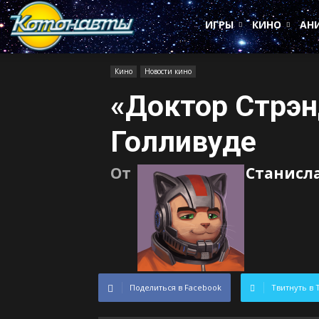
Котонавты
ИГРЫ
КИНО
АН
Кино
Новости кино
«Доктор Стрэн
Голливуде
От
Станисл
Поделиться в Facebook
Твитнуть в 