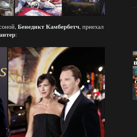
Бенедикт Камбербетч
соной,
, приехал
антер
: