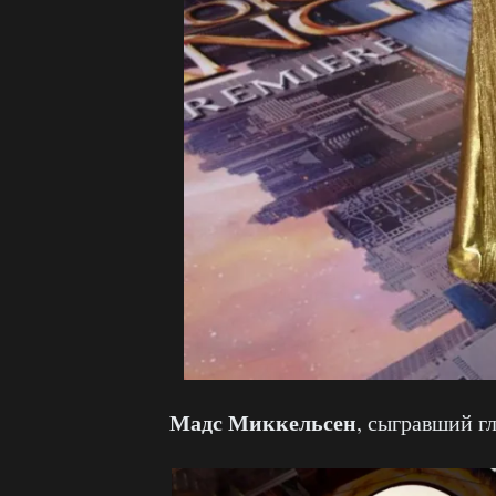
Мадс Миккельсен
, сыгравший г