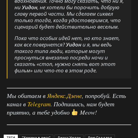
вдохновения. Точно могу сказать, что ни я,
ни
Уидон
, не хотели бы порочить добрую
славу первой части. Мы сделаем сиквел
только тогда, когда удостоверимся, что
сценарий будет действительно веселым.
Пока что особых идей нет, но кто знает,
как все повернется?
Уидон
и я, мы ведь
такого типа люди, которые могут
проснуться внезапно посреди ночи и
сказать «стоп, нужно снять вот этот
фильм» или что-то в этом роде.
Мы обитаем в
Яндекс.Дзене
, попробуй. Есть
канал в
Telegram
. Подпишись, нам будет
приятно, а тебе удобно
Meow!
ТЕГИ
"Хижина в лесу"
Джосс Уидон
Дрю Годдард