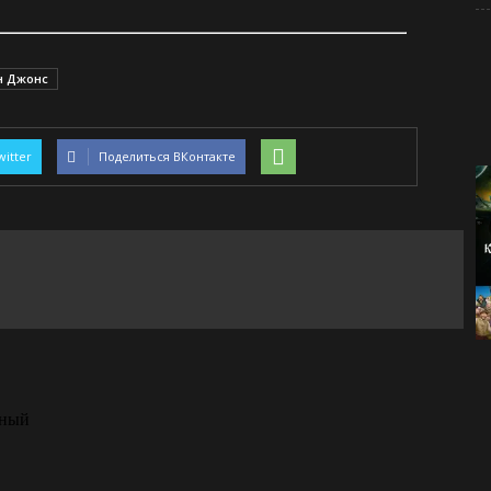
н Джонс
witter
Поделиться ВКонтакте