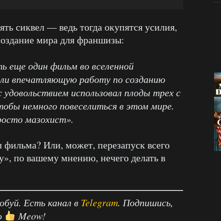
ть сиквел — ведь тогда окупятся усилия,
создание мира для франшизы:
ь еще один фильм во вселенной
али впечатляющую работу по созданию
с удовольствием использовал плоды трех с
обы немного повеселиться в этом мире.
росто мазохист».
л фильма? Или, может, перезапуск всего
у», по вашему мнению, нечего делать в
робуй. Есть канал в
Telegram
. Подпишись,
о
Meow!