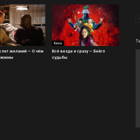
T
Кино
 лет желаний — О чём
Всё везде и сразу — Бейгл
Джинны
судьбы