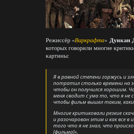
Дункан 
Режиссёр «
Варкрафта
»
которых говорили многие критики.
картины:
Я в равной степени горжусь и зл
потратил столько времени на э
чтобы он получился хорошим. Ча
меня сводит с ума то, что я не
чтобы фильм вышел таким, каким
Многие критиковали резкие скач
и разочарован этим и как все в и
того что я не знал, что происход
[фильма]».