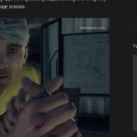
бще плохо.
T