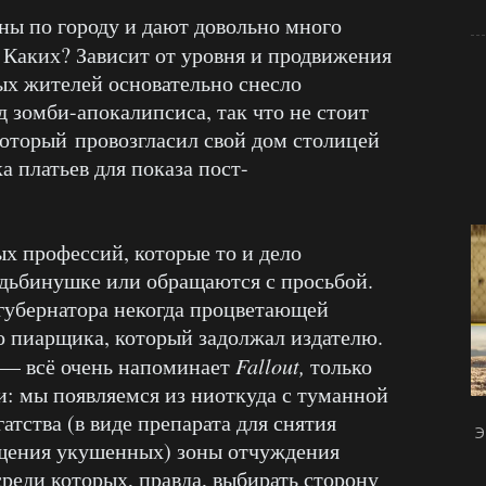
ны по городу и дают довольно много
. Каких? Зависит от уровня и продвижения
ых жителей основательно снесло
д зомби-апокалипсиса, так что не стоит
который провозгласил свой дом столицей
а платьев для показа пост-
х профессий, которые то и дело
удьбинушке или обращаются с просьбой.
 губернатора некогда процветающей
о пиарщика, который задолжал издателю.
 — всё очень напоминает
Fallout,
только
и: мы появляемся из ниоткуда с туманной
атства (в виде препарата для снятия
Э
щения укушенных) зоны отчуждения
реди которых, правда, выбирать сторону