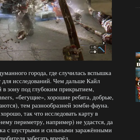
думанного города, где случилась вспышка
т для исследований. Чем дальше Кайл
 в зону под глубоким прикрытием,
nners, «бегущие», хорошие ребята, добрые,
аются), тем разнообразней зомби-фауна.
хорошо, так что исследовать карту в
нему периметру, например) не удастся, да
ычка с шустрыми и сильными заражёнными
любителя забегать вперёд.