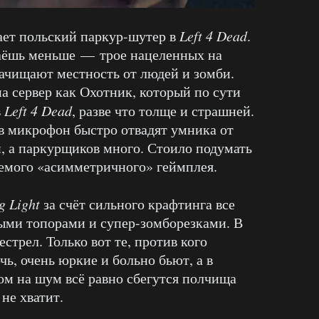
ает польский паркур-шутер в
Left 4 Dead
.
таёшь меньше — трое нацеленных на
ачищают местность от людей и зомби.
а сервер как Охотник, который по сути
в
Left 4 Dead
, разве что толще и страшней.
в микрофон быстро отвадят умника от
н, а паркурщиков много. Стоило подумать
аемого «асимметричного» геймплея.
g Light
за счёт сильного крафтинга все
ыми топорами и супер-зомборезками. В
стрел. Только вот те, против кого
ь, очень юркие и больно бьют, а в
м на шум всё равно сбегутся полчища
не хватит.