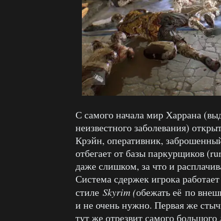
С самого начала мир Харрана (вы
неизвестного заболевания) откры
Крэйн, оперативник, заброшенный
отбегает от базы паркурщиков (ru
даже слишком, за что и расплачив
Система сдержек игрока работает 
стиле
Skyrim (
обежать её по внеш
и не очень нужно. Первая же ст
тут же отрезвит самого большого 