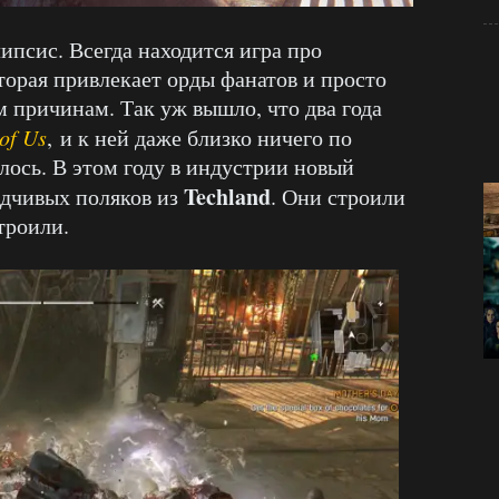
псис. Всегда находится игра про
торая привлекает орды фанатов и просто
 причинам. Так уж вышло, что два года
of Us
, и к ней даже близко ничего по
ось. В этом году в индустрии новый
Techland
дчивых поляков из
. Они строили
троили.