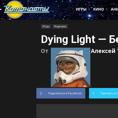
Котонавты
ИГРЫ
КИНО
АН
Игры
Рецензии
Dying Light — Б
От
Алексей
Поделиться в Facebook
Твитнуть в 