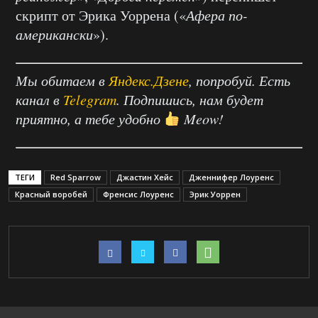
скрипт от Эрика Уоррена («
Афера по-
американски
»).
Мы обитаем в
Яндекс.Дзене
, попробуй. Есть
канал в
Telegram
. Подпишись, нам будет
приятно, а тебе удобно
Meow!
ТЕГИ
Red Sparrow
Джастин Хейс
Дженнифер Лоуренс
Красный воробей
Френсис Лоуренс
Эрик Уоррен