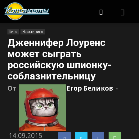
Котонавты
Кино
Новости кино
Дженнифер Лоуренс
может сыграть
российскую шпионку-
соблазнительницу
От
Егор Беликов
-
14.09.2015