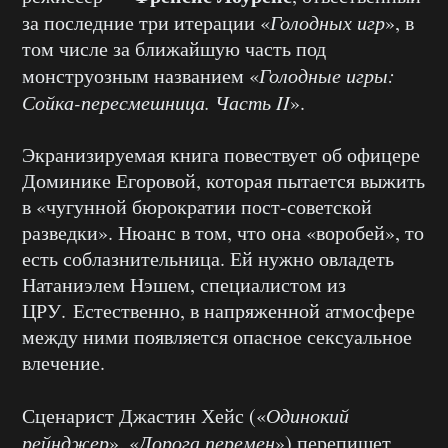
за последние три итерации «
Голодных игр
», в
том числе за ближайшую часть под
монструозным названием «
Голодные игры:
Сойка-пересмешница. Часть II
».
Экранизируемая книга повествует об офицере
Доминике Егоровой, которая пытается выжить
в «чугунной бюрократии пост-советской
разведки». Нюанс в том, что она «воробей», то
есть соблазнительница. Ей нужно овладеть
Натаниэлем Нэшем, специалистом из
ЦРУ. Естественно, в напряженной атмосфере
между ними появляется опасное сексуальное
влечение.
Сценарист Джастин Хейс («
Одинокий
рейнджер
», «
Дорога перемен
») перепишет