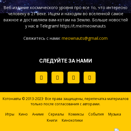
Веб-издание космического уровня про все то, что интересно
человеку в 21 веке. Ищем и находим во вселенной самое
важное и доставляем вам-котам на Землю. Больше новостей
у нас
в Telegram!
https://t.me/meownauts
Свяжитесь с нами:
meownauts@gmail.com
СЛЕДУЙТЕ ЗА НАМИ
Котонавты © 2013-2023· Все права защищены, перепечатка материалов
только после согласования с авторами.
Игры
Кино
Аниме
Сериалы
Комиксы
События
Музыка
Книги
Кинокотики