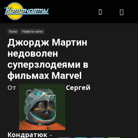
Котонавты
Кино
Новости кино
Джордж Мартин
недоволен
суперзлодеями в
фильмах Marvel
От
Сергей
Кондратюк
-