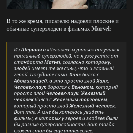
В то же время, писателю надоели плоские и
Marvel
обычные суперзлодеи в фильмах
:
Из
Шершня
в
«Человеке-муравье»
получился
приличный суперзлодей, но я уже устал от
стандарта
Marvel
, согласно которому,
злодей имеет те же силы, что и главный
герой. Посудите сами:
Халк
бился с
Абоминацией
, а это просто злой
Халк
.
Человек-паук
боролся с
Веномом
, который
просто злой
Человек-паук
.
Железный
человек
бился с
Железным
торговцем
,
который просто злой
Железный человек
.
Вот так. А мне бы хотелось увидеть
фильмы, в которых у героев и злодеев были
бы разные суперспособности. Вот тогда
сюжет стал бы еще интереснее.