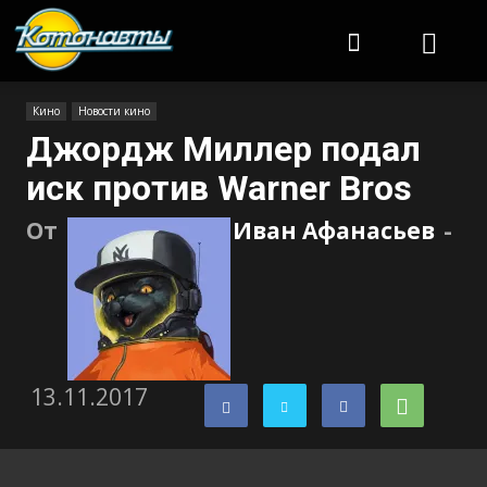
Котонавты
Кино
Новости кино
Джордж Миллер подал
иск против Warner Bros
От
Иван Афанасьев
-
13.11.2017