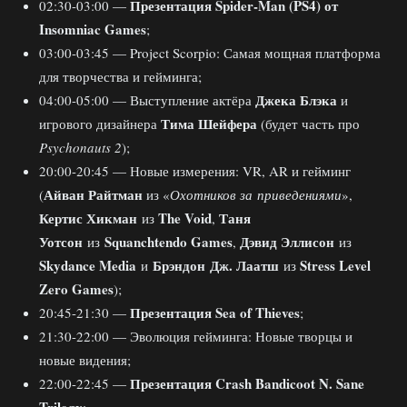
Презентация Spider-Man (PS4) от
02:30-03:00 —
Insomniac Games
;
03:00-03:45 — Project Scorpio: Самая мощная платформа
для творчества и гейминга;
Джека Блэка
04:00-05:00 — Выступление актёра
и
Тима Шейфера
игрового дизайнера
(будет часть про
Psychonauts 2
);
20:00-20:45 — Новые измерения: VR, AR и гейминг
Айван Райтман
(
из «
Охотников за приведениями
»,
Кертис Хикман
The Void
Таня
из
,
Уотсон
Squanchtendo Games
Дэвид Эллисон
из
,
из
Skydance Media
Брэндон Дж. Лаатш
Stress Level
и
из
Zero Games
);
Презентация Sea of Thieves
20:45-21:30 —
;
21:30-22:00 — Эволюция гейминга: Новые творцы и
новые видения;
Презентация Crash Bandicoot N. Sane
22:00-22:45 —
Trilogy
;