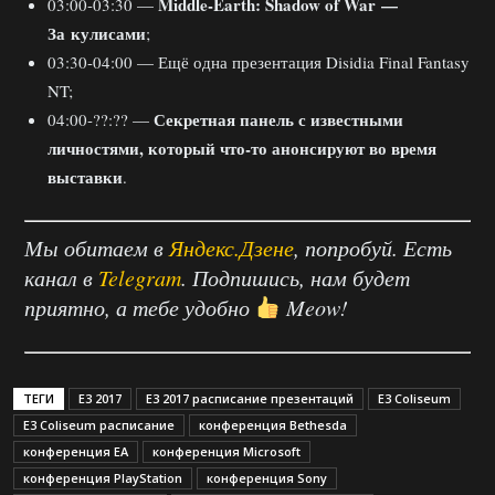
Middle-Earth: Shadow of War —
03:00-03:30 —
За кулисами
;
03:30-04:00 — Ещё одна презентация Disidia Final Fantasy
NT;
Секретная панель с известными
04:00-??:?? —
личностями, который что-то анонсируют во время
выставки
.
Мы обитаем в
Яндекс.Дзене
, попробуй. Есть
канал в
Telegram
. Подпишись, нам будет
приятно, а тебе удобно
Meow!
ТЕГИ
E3 2017
E3 2017 расписание презентаций
E3 Coliseum
E3 Coliseum расписание
конференция Bethesda
конференция EA
конференция Microsoft
конференция PlayStation
конференция Sony