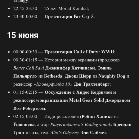
22:45-23:30 — 25 лет Mortal Kombat;
Презентация Far Cry 5
23:30-00:00 —
.
15 июня
Презентация Call of Duty: WWII
00:00-00:30 —
;
00:30-01:15 — Истории между экранами (продюсер
женнифер Хатчинсон
Эмиль
Better Call Saul
Д
,
Пальяруло
Bethesda
Джош Шерр
Naughty Dog
из
,
из
и
Дэн Трахтенберг
режиссёр «
Кловерфилда 10
»
;
Обсуждение с Хидео Кодзимой и
01:15-02:15 —
режиссером экранизации Metal Gear Solid Джорданом
Вот-Робертсом
;
Робин Ханике
02:15-03:00 — Инди-революция (
из
Funomena
Брендан
, автор
Playerunknown’s Battlegrounds
Грин
Эли Саймет
и создатель
Altoʼs Odyssey
.