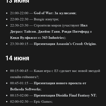
13 июня
God of War: За кулисами
21:00-22:00 —
;
22:00-22:30 — Bungie изнутри;
Нил
22:30-23:30 — Строители миров (участвуют
Деграсс Тайсон
Джеймс Ганн
Рэнди Питчфорд
,
,
и
Кики Вулфкилл
343 Industries
из
);
Презентация Assassin’s Creed: Origins
23:30-00:15 —
.
14 июня
00:15-00:45 — Какая игра с E3 сделает вас новой звездой
онлайн-гейминга?;
Презентация нового проекта от
00:45-01:15 —
Bethesda Softworks
;
Презентация Dissidia Final Fantasy NT
00:15-02:00 —
;
02:00-02:30 — Epic Games;