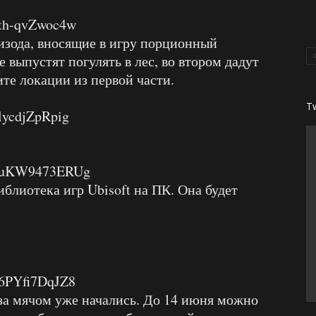
=th-qvZwoc4w
изода, вносящие в игру порционный
е выпустят погулять в лес, во втором дадут
ите локации из первой части.
T
lycdjZpRpig
?v=uKW9473ERUg
библиотека игр Ubisoft на ПК. Она будет
=6PYfi7DqJZ8
за мячом уже начались. До 14 июня можно