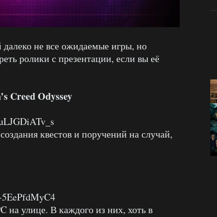
 далеко не все ожидаемые игры, но
реть ролики с презентации, если вы её
n’s Creed Odyssey
=uLJGDiATv_s
создания квестов и поручений на случай,
=-5EePfdMyC4
C на улице. В каждого из них, хоть в