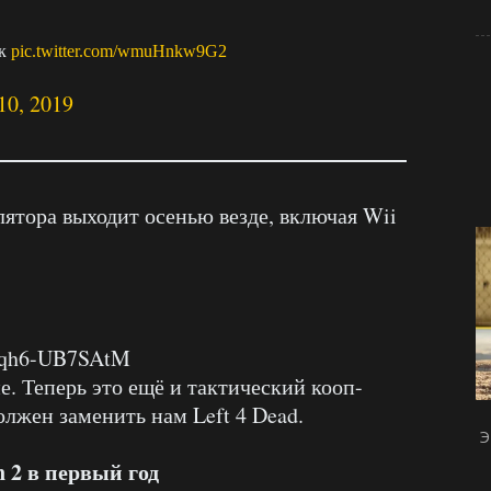
ак
pic.twitter.com/wmuHnkw9G2
10, 2019
лятора выходит осенью везде, включая Wii
v=qh6-UB7SAtM
. Теперь это ещё и тактический кооп-
олжен заменить нам Left 4 Dead.
Э
 2 в первый год