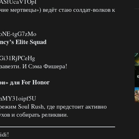
v=ASfUcaVTOpI
чие мертвецы») ведёт стаю солдат-волков к
v=oNE-tgG7zMo
cy’s Elite Squad
=Gi31RjPCeHg
 завезти. И Сэма Фишера!
и» для For Honor
v=nMY31oipf5U
ежим Soul Rush, где предстоит активно
ухов и собирать реликвии.
idi!