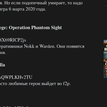
. Но если подопечный умирает, то надо
гра 6 марта 2020 года.
ege: Operation Phantom Sight
=8X69RICP2js
еративники Nokk и Warden. Они появятся
ня.
lla
?v=sQWPLKHv2TU
осто любимые герои выйдет во f2p.