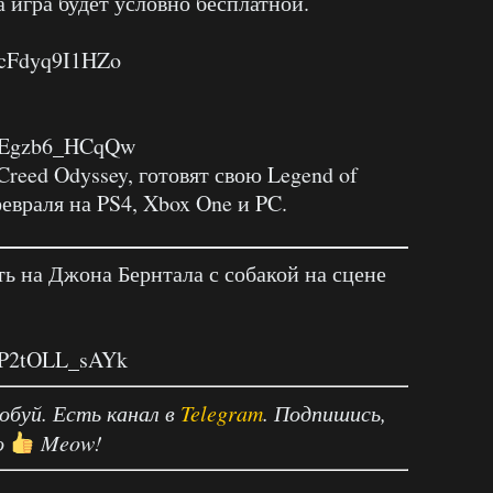
а игра будет условно бесплатной.
=cFdyq9I1HZo
v=Egzb6_HCqQw
 Creed Odyssey, готовят свою Legend of
февраля на PS4, Xbox One и PC.
ь на Джона Бернтала с собакой на сцене
v=P2tOLL_sAYk
робуй. Есть канал в
Telegram
. Подпишись,
о
Meow!