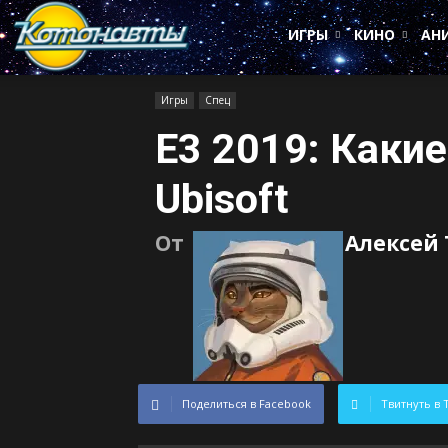
Котонавты
ИГРЫ
КИНО
АН
Игры
Спец
E3 2019: Каки
Ubisoft
От
Алексей
Поделиться в Facebook
Твитнуть в 