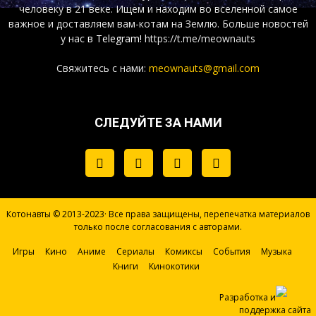
человеку в 21 веке. Ищем и находим во вселенной самое
важное и доставляем вам-котам на Землю. Больше новостей
у нас
в Telegram!
https://t.me/meownauts
Свяжитесь с нами:
meownauts@gmail.com
СЛЕДУЙТЕ ЗА НАМИ
Котонавты © 2013-2023· Все права защищены, перепечатка материалов
только после согласования с авторами.
Игры
Кино
Аниме
Сериалы
Комиксы
События
Музыка
Книги
Кинокотики
Разработка и
поддержка сайта