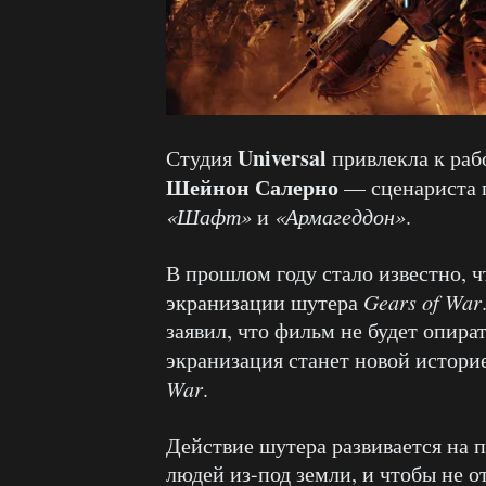
Universal
Студия
привлекла к раб
Шейнон Салерно
— сценариста
«Шафт»
и
«Армагеддон»
.
В прошлом году стало известно, 
экранизации шутера
Gears of War
заявил, что фильм не будет опир
экранизация станет новой истори
War
.
Действие шутера развивается на п
людей из-под земли, и чтобы не о