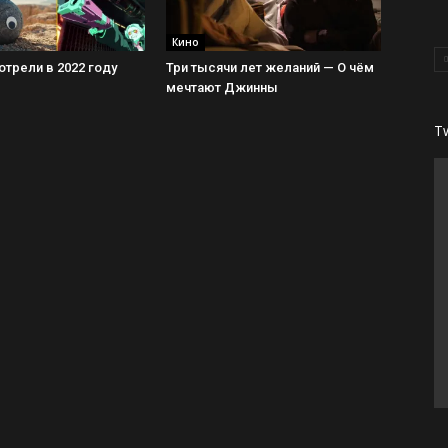
Кино
трели в 2022 году
Три тысячи лет желаний — О чём
мечтают Джинны
T