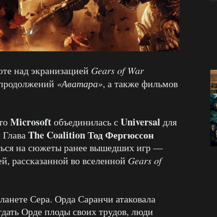
оте над экранизацией
Gears of War
 продолжений
«Аватара»
, а также фильмов
Microsoft
Universal
что
объединилась с
для
The Coalition Тод Фергюссон
. Глава
аться на сюжеты ранее вышедших игр —
ей, рассказанной во вселенной
Gears of
ланете Сера. Орда Саранчи атаковала
тдать Орде плоды своих трудов, люди