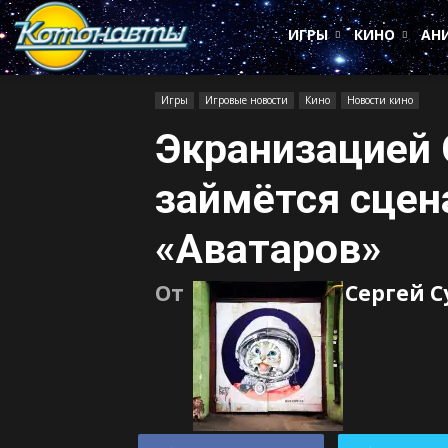
Котонавты
ИГРЫ
КИНО
АН
Игры
Игровые новости
Кино
Новости кино
Экранизацией 
займётся сцен
«Аватаров»
От
Сергей 