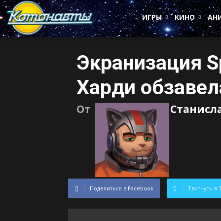
Котонавты
ИГРЫ
КИНО
АН
Экранизация Sp
Харди обзавел
От
Станисл
Поделиться в Facebook
Твитнуть в 