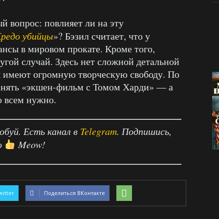
й вопрос: повлияет ли на эту
редо убийцы
»? Бэзил считает, что у
ансы в мировом прокате. Кроме того,
ругой случай. Здесь нет сложной детальной
ы имеют огромную творческую свободу. По
снять «экшен-фильм с Томом Харди» — а
то всем нужно.
робуй. Есть канал в
Telegram
. Подпишись,
о
Meow!
witter
Поделиться ВКонтакте