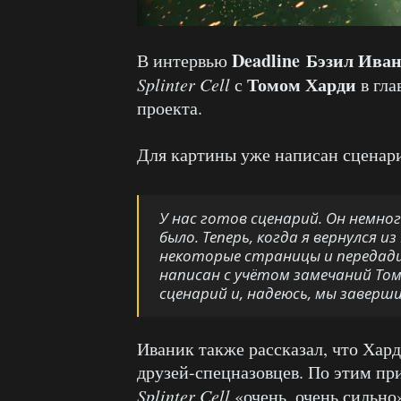
Deadline
Бэзил Ива
В интервью
Томом Харди
Splinter Cell
с
в гла
проекта.
Для картины уже написан сценари
У нас готов сценарий. Он немног
было. Теперь, когда я вернулся 
некоторые страницы и передад
написан с учётом замечаний Том
сценарий и, надеюсь, мы заверши
Иваник также рассказал, что Хард
друзей-спецназовцев. По этим пр
Splinter Cell
«очень, очень сильно