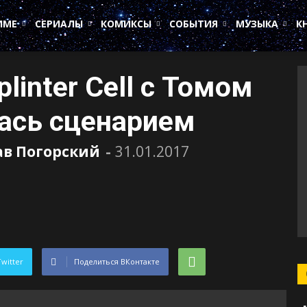
ИМЕ
СЕРИАЛЫ
КОМИКСЫ
СОБЫТИЯ
МУЗЫКА
К
linter Cell с Томом
ась сценарием
ав Погорский
-
31.01.2017
Twitter
Поделиться ВКонтакте