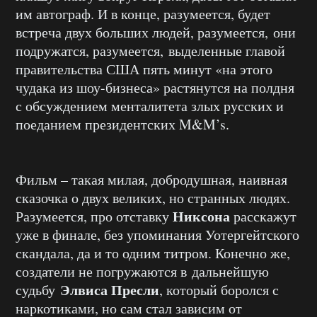
им автограф. И в конце, разумеется, будет
встреча двух больших людей, разумеется, они
подружатся, разумеется, выделенные главой
правительства США пять минут «на этого
чудака из шоу-бизнеса» растянутся на полдня
с обсуждением менталитета злых русских и
поеданием президентских M&M’s.
Фильм – такая милая, добродушная, наивная
сказочка о двух великих, но странных людях.
Никсона
Разумеется, про отставку
расскажут
уже в финале, без упоминания Уотергейтского
скандала, да и то одним титром. Конечно же,
создатели не погружаются в дальнейшую
Элвиса Пресли
судьбу
, который боролся с
наркотиками, но сам стал зависим от