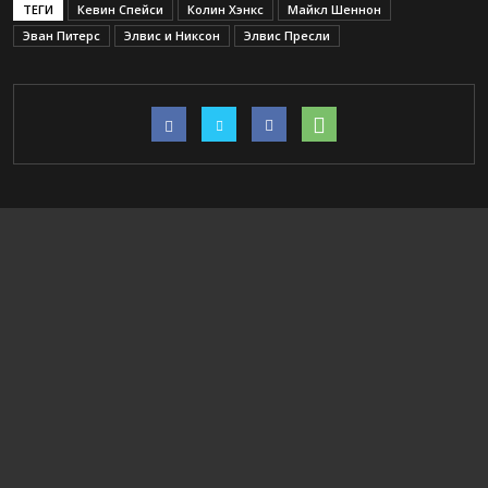
ТЕГИ
Кевин Спейси
Колин Хэнкс
Майкл Шеннон
Эван Питерс
Элвис и Никсон
Элвис Пресли