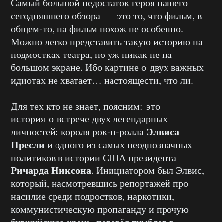
Самый большой недостаток героя нашего
сегодняшнего обзора — это то, что фильм, в
общем-то, на фильм похож не особенно.
Можно легко представить такую историю на
подмостках театра, но уж никак не на
большом экране. Ибо картине о двух важных
идиотах не хватает… настоящести, что ли.
Для тех кто не знает, поясним: это
история о встрече двух легендарных
Элвиса
личностей: короля рок-н-ролла
Пресли
и одного из самых неоднозначных
политиков в истории США президента
Ричарда Никсона
. Инициатором был Элвис,
который, насмотревшись репортажей про
насилие среди подростков, наркотики,
коммунистическую пропаганду и прочую
буржуйскую хрень, перевёл тумблер в