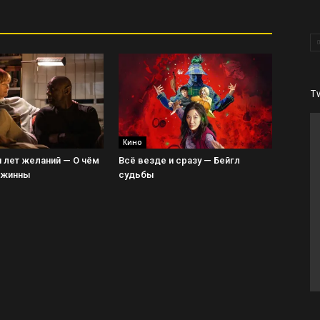
T
Кино
 лет желаний — О чём
Всё везде и сразу — Бейгл
Джинны
судьбы