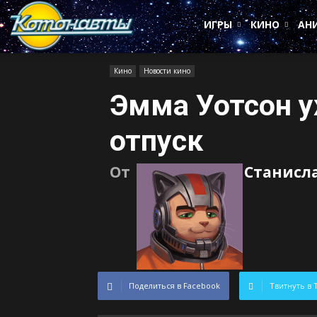
Котонавты
ИГРЫ
КИНО
АН
Кино
Новости кино
Эмма Уотсон у
отпуск
От
Станисл
Поделиться в Facebook
Твитнуть в 