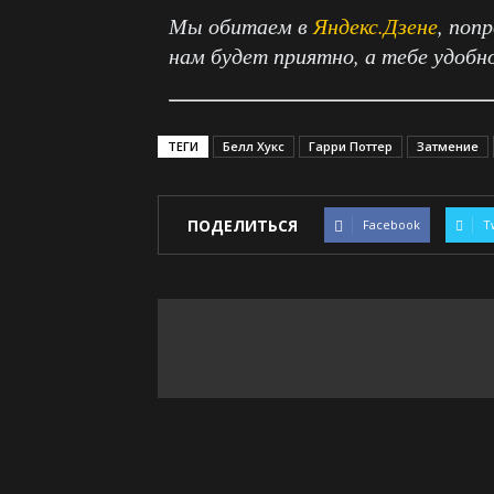
Мы обитаем в
Яндекс.Дзене
, поп
нам будет приятно, а тебе удобн
ТЕГИ
Белл Хукс
Гарри Поттер
Затмение
ПОДЕЛИТЬСЯ
Facebook
T