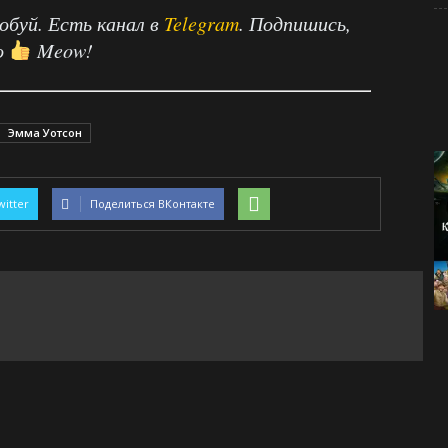
робуй. Есть канал в
Telegram
. Подпишись,
о
Meow!
Эмма Уотсон
witter
Поделиться ВКонтакте