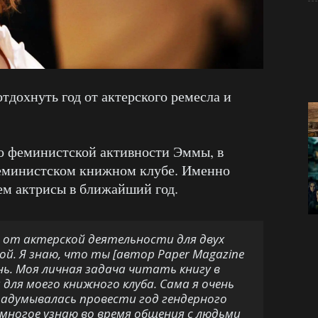
тдохнуть год от актерского ремесла и
 о феминистской активности Эммы, в
феминистском книжном клубе. Именно
ем актрисы в ближайший год.
а от актерской деятельности для двух
ой. Я знаю, что ты [автор Paper Magazine
ень. Моя личная задача читать книгу в
ц для моего книжного клуба. Сама я очень
задумывалась провести год гендерного
 многое узнаю во время общения с людьми