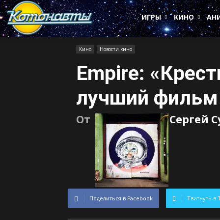
Котонавты
ИГРЫ
КИНО
АН
Кино
Новости кино
Empire: «Крес
лучший фильм
От
Сергей 
Поделиться в Facebook
Твитнуть в 