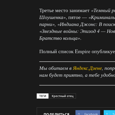
Третье место занимает
«Темный р
Шоушенка»
, пятое —
«Криминаль
парни», «Индиана Джонс: В поиск
«Звездные войны: Эпизод 4 — Но
Братство кольца»
.
Полный список Empire опубликуе
Мы обитаем в
Яндекс.Дзене
, поп
нам будет приятно, а тебе удобн
ТЕГИ
Крестный отец
ПОДЕЛИТЬСЯ
Facebook
T