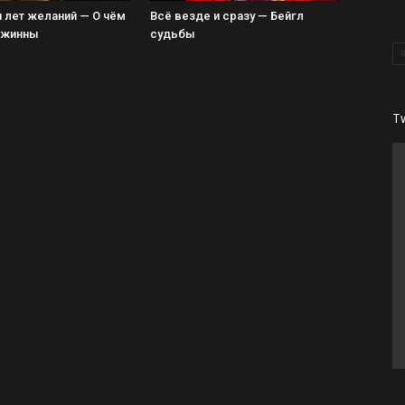
 лет желаний — О чём
Всё везде и сразу — Бейгл
Джинны
судьбы
T