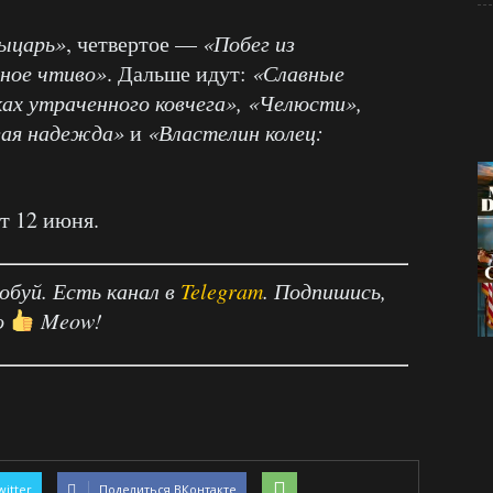
ыцарь»
, четвертое —
«Побег из
ное чтиво»
. Дальше идут:
«Славные
ах утраченного ковчега», «Челюсти»,
вая надежда»
и
«Властелин колец:
т 12 июня.
робуй. Есть канал в
Telegram
. Подпишись,
о
Meow!
witter
Поделиться ВКонтакте