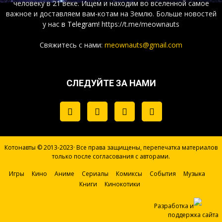
человеку в 21 веке. Ищем и находим во вселенной самое
важное и доставляем вам-котам на Землю. Больше новостей
у нас
в Telegram!
https://t.me/meownauts
Свяжитесь с нами:
meownauts@gmail.com
СЛЕДУЙТЕ ЗА НАМИ
Котонавты © 2013-2023· Все права защищены, перепечатка материалов
только после согласования с авторами.
Игры
Кино
Аниме
Сериалы
Комиксы
События
Музыка
Книги
Кинокотики
Разработка и
поддержка сайта