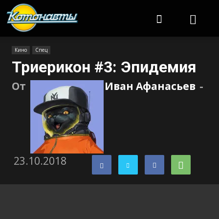
Котонавты
Кино
Спец
Триерикон #3: Эпидемия
От
Иван Афанасьев
-
23.10.2018