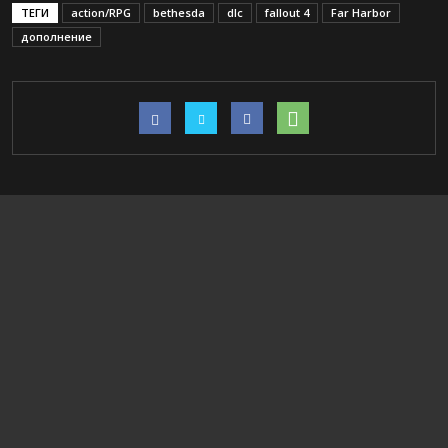
ТЕГИ
action/RPG
bethesda
dlc
fallout 4
Far Harbor
дополнение