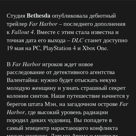
Bethesda
Студия
опубликовала дебютный
трейлер
Far Harbor
– последнего дополнения
к
Fallout 4
. Вместе с этим стала известна и
точная дата его выхода –
DLC
станет доступно
19 мая на PC, PlayStation 4 и Xbox One.
В
Far Harbor
игроков ждет новое
расследование от детективного агентства
Валентайна: нужно будет отыскать некую
молодую женщину и узнать страшный секрет
колонии синтов. Наше путешествие начнется у
берегов штата Мэн, на загадочном острове
Far
Harbor
, где высокий уровень радиации
породил диких чудовищ. Вы попадете в
самый эпицентр нарастающего конфликта
между синтами, Детьми Атома и местным