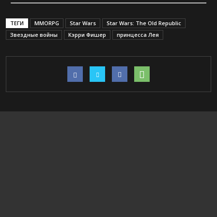
ТЕГИ
MMORPG
Star Wars
Star Wars: The Old Republic
Звездные войны
Кэрри Фишер
принцесса Лея