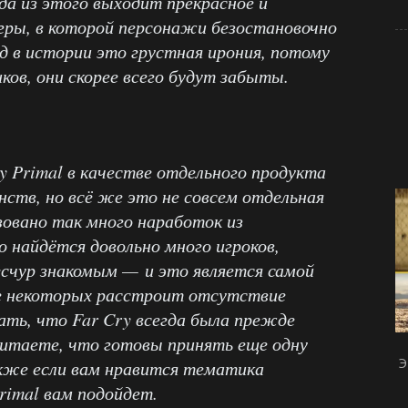
да из этого выходит прекрасное и
гры, в которой персонажи безостановочно
д в истории это грустная ирония, потому
ков, они скорее всего будут забыты.
 Primal в качестве отдельного продукта
ств, но всё же это не совсем отдельная
зовано так много наработок из
 найдётся довольно много игроков,
счур знакомым — и это является самой
е некоторых расстроит отсутствие
ать, что Far Cry всегда была прежде
считаете, что готовы принять еще одну
Э
акже если вам нравится тематика
rimal вам подойдет.