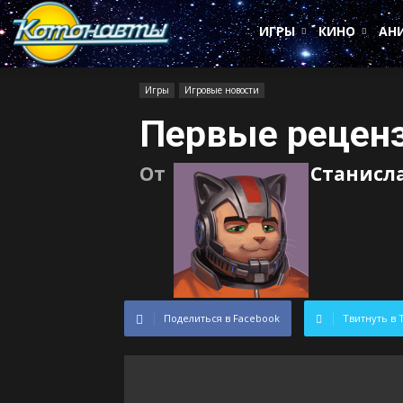
Котонавты
ИГРЫ
КИНО
АН
Игры
Игровые новости
Первые рецензи
От
Станисл
Поделиться в Facebook
Твитнуть в 