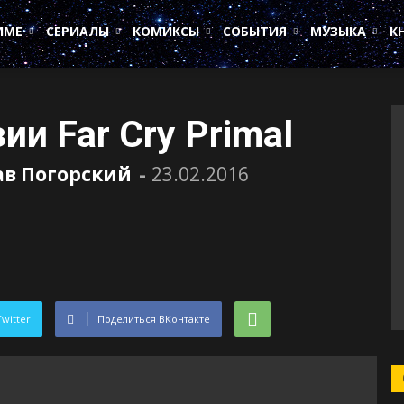
ИМЕ
СЕРИАЛЫ
КОМИКСЫ
СОБЫТИЯ
МУЗЫКА
К
и Far Cry Primal
ав Погорский
-
23.02.2016
Twitter
Поделиться ВКонтакте