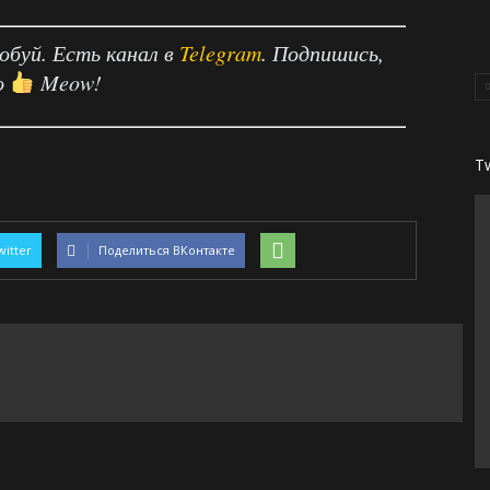
робуй. Есть канал в
Telegram
. Подпишись,
о
Meow!
T
witter
Поделиться ВКонтакте