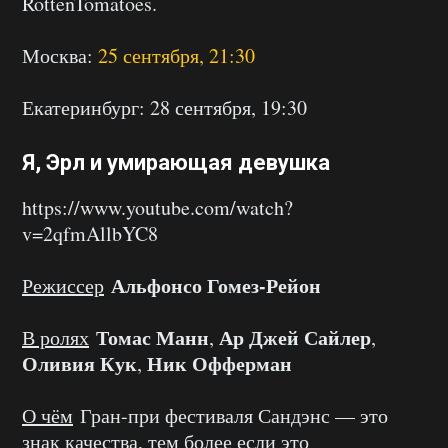
RottenTomatoes.
Москва:
25 сентября, 21:30
Екатеринбург: 28 сентября, 19:30
Я, Эрл и умирающая девушка
https://www.youtube.com/watch?
v=2qfmAllbYC8
Альфонсо Гомез-Рейон
Режиссер
Томас Манн
Ар Джей Сайлер
В ролях
,
,
Оливия Кук
Ник Офферман
,
О чём
Гран-при фестиваля Сандэнс — это
знак качества, тем более если это