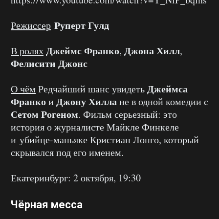
Руперт Гулд
Режиссер
Джеймс Франко
Джона Хилл
В ролях
,
,
Фелисити Джонс
Джеймса
О чём
Редчайший шанс увидеть
Франко
Джону Хилла
и
не в одной комедии с
Сетом Рогеном
. Фильм серьезный: это
история о журналисте Майкле Финкеле
и убийце-маньяке Кристиан Лонго, который
скрывался под его именем.
Екатеринбург: 2 октября, 19:30
Чёрная месса