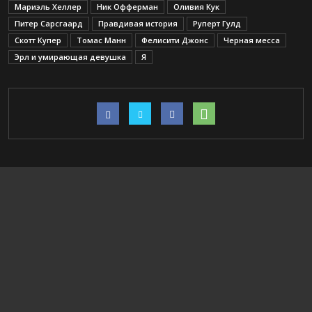
Мариэль Хеллер
Ник Офферман
Оливия Кук
Питер Сарсгаард
Правдивая история
Руперт Гулд
Скотт Купер
Томас Манн
Фелисити Джонс
Черная месса
Эрл и умирающая девушка
Я