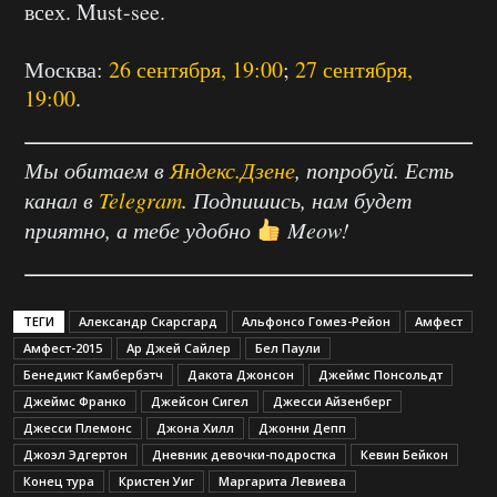
всех. Must-see.
Москва:
26 сентября, 19:00
;
27 сентября,
19:00
.
Мы обитаем в
Яндекс.Дзене
, попробуй. Есть
канал в
Telegram
. Подпишись, нам будет
приятно, а тебе удобно
Meow!
ТЕГИ
Александр Скарсгард
Альфонсо Гомез-Рейон
Амфест
Амфест-2015
Ар Джей Сайлер
Бел Паули
Бенедикт Камбербэтч
Дакота Джонсон
Джеймс Понсольдт
Джеймс Франко
Джейсон Сигел
Джесси Айзенберг
Джесси Племонс
Джона Хилл
Джонни Депп
Джоэл Эдгертон
Дневник девочки-подростка
Кевин Бейкон
Конец тура
Кристен Уиг
Маргарита Левиева