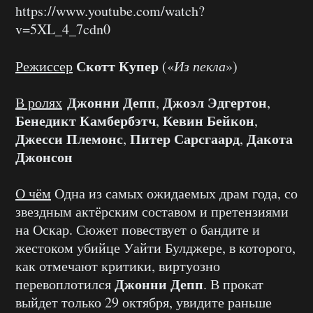
https://www.youtube.com/watch?
v=5XL_4_7cdn0
Скотт Купер
Режиссер
(«
Из пекла
»)
Джонни Депп
Джоэл Эдгертон
В ролях
,
,
Бенедикт Камбербэтч
Кевин Бейкон
,
,
Джесси Племонс
Питер Сарсгаард
Дакота
,
,
Джонсон
О чём
Одна из самых ожидаемых драм года, со
звездным актёрским составом и претензиями
на Оскар. Сюжет повествует о бандите и
жестоком убийце Уайти Булджере, в которого,
как отмечают критики, виртуозно
Джонни Депп
перевоплотился
. В прокат
выйдет только 29 октября, увидите раньше