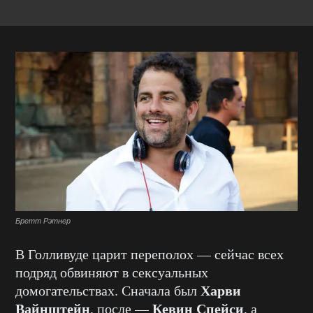
Бретт Рэтнер
В Голливуде царит переполох — сейчас всех
подряд обвиняют в сексуальных
Харви
домогательствах. Сначала был
Вайнштейн
Кевин Спейси
, после —
, а