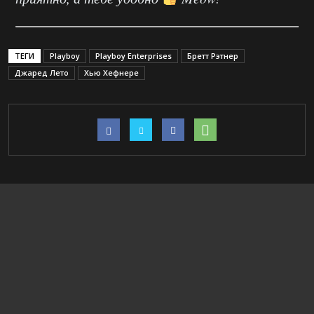
ТЕГИ
Playboy
Playboy Enterprises
Бретт Рэтнер
Джаред Лето
Хью Хефнере