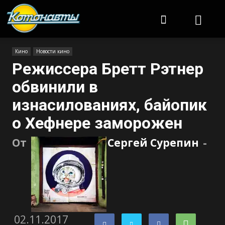
Котонавты
Кино
Новости кино
Режиссера Бретт Рэтнер
обвинили в
изнасилованиях, байопик
о Хефнере заморожен
От
Сергей Сурепин
-
02.11.2017