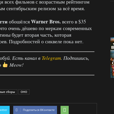
еди всех фильмов с возрастным рейтингом
ым сентябрьским релизом за всё время.
тти
Warner Bros.
обошёлся
всего в $35
 что очень дёшево по меркам современных
тины будет вторая часть, которая
ев. Подробностей о сиквеле пока нет.
робуй. Есть канал в
Telegram
. Подпишись,
о
Meow!
вые сборы
ОНО
witter
Поделиться ВКонтакте