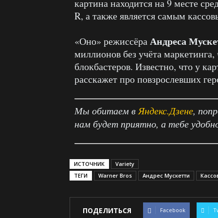
картина находится на 9 месте ср
R, а также является самым кассов
Андреса Муске
«Оно» режиссёра
миллионов без учёта маркетинга,
блокбастеров. Известно, что у кар
расскажет про повзрослевших геро
Мы обитаем в
Яндекс.Дзене
, поп
нам будет приятно, а тебе удобн
ИСТОЧНИК
Variety
ТЕГИ
Warner Bros
Андрес Мускетти
Кассо
ПОДЕЛИТЬСЯ
Facebook
T