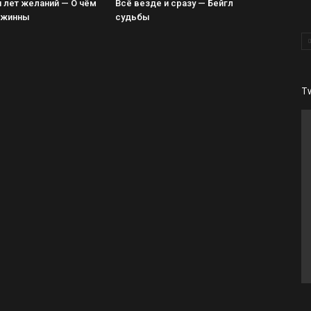
 лет желаний — О чём
Всё везде и сразу — Бейгл
Джинны
судьбы
T