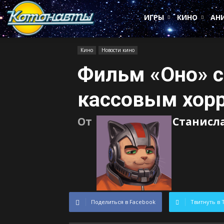
Котонавты
ИГРЫ
КИНО
АН
Кино
Новости кино
Фильм «Оно» 
кассовым хорр
От
Станисл
Поделиться в Facebook
Твитнуть в 