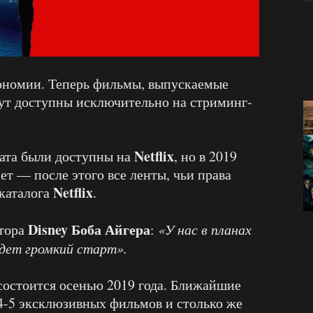
ономии. Теперь фильмы, выпускаемые
дут доступны исключительно на стриминг-
Netflix
рата были доступны на
, но в 2019
ает — после этого все ленты, чьи права
Netflix
 каталога
.
Disney Боба Айгера
ктора
:
«У нас в планах
удет громкий старт».
остоится осенью 2019 года. Ближайшие
4-5 эксклюзивных фильмов и столько же