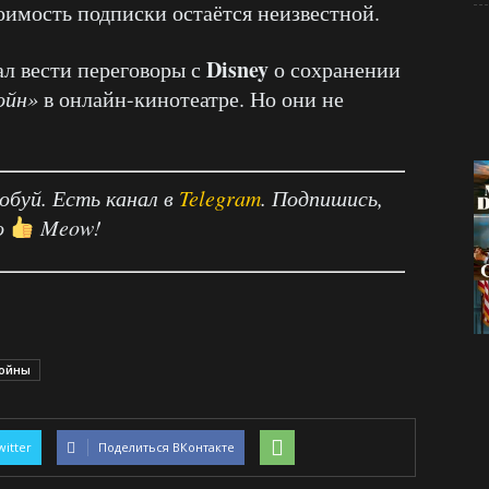
оимость подписки остаётся неизвестной.
Disney
л вести переговоры с
о сохранении
ойн»
в онлайн-кинотеатре. Но они не
робуй. Есть канал в
Telegram
. Подпишись,
о
Meow!
ойны
witter
Поделиться ВКонтакте