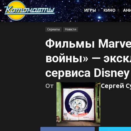
Котонавты
ИГРЫ
КИНО
АН
Сериалы
Новости
Фильмы Marve
войны» — экс
сервиса Disney
От
Сергей 