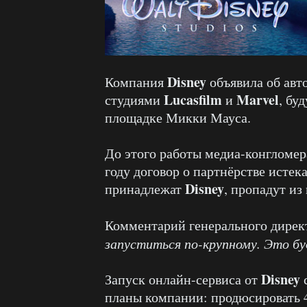
Disney
Компания
объявила об авт
Lucasfilm
Marvel
студиями
и
, бу
площадке Микки Мауса.
До этого работы медиа-конгломе
году договор о партнёрстве истек
Disney
принадлежат
, пропадут из
Комментарий генерального дире
запуститься по-крупному. Это б
Disney
Запуск онлайн-сервиса от
с
планы компании: продюсировать 