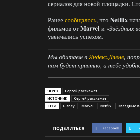
сериалов для новой площадки. Ст
Netflix
Ранее
сообщалось
, что
нача
Marvel
фильмов от
и
«Звёздных в
увенчались успехом.
Мы обитаем в
Яндекс.Дзене
, поп
нам будет приятно, а тебе удобн
ЧЕРЕЗ
Сергей расскажет
ИСТОЧНИК
Сергей расскажет
ТЕГИ
Disney
Marvel
Netflix
Звездные в
ПОДЕЛИТЬСЯ
Facebook
T