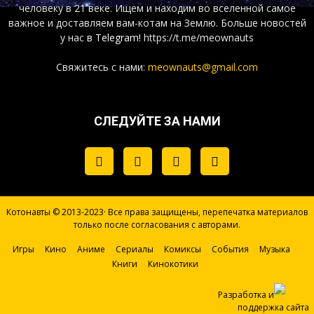
человеку в 21 веке. Ищем и находим во вселенной самое
важное и доставляем вам-котам на Землю. Больше новостей
у нас
в Telegram!
https://t.me/meownauts
Свяжитесь с нами:
meownauts@gmail.com
СЛЕДУЙТЕ ЗА НАМИ
Котонавты © 2013-2023· Все права защищены, перепечатка материалов
только после согласования с авторами.
Игры
Кино
Аниме
Сериалы
Комиксы
События
Музыка
Книги
Кинокотики
Разработка и
поддержка сайта