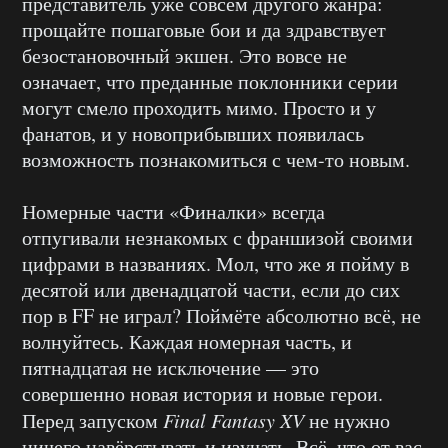
представитель уже совсем другого жанра:
прощайте пошаговые бои и да здравствует
безостановочный экшен. Это вовсе не
означает, что преданные поклонники серии
могут смело проходить мимо. Просто и у
фанатов, и у новоприбывших появилась
возможность познакомиться с чем-то новым.
Номерные части «Финалки» всегда
отпугивали незнакомых с франшизой своими
цифрами в названиях. Мол, что же я пойму в
десятой или двенадцатой части, если до сих
пор в FF не играл? Поймёте абсолютно всё, не
волнуйтесь. Каждая номерная часть, и
пятнадцатая не исключение — это
совершенно новая история и новые герои.
Перед запуском
Final
Fantasy
XV
не нужно
ничего навёрстывать и изучать. Всё, что от вас