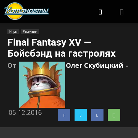
Котонавты
Игры
Рецензии
Final Fantasy XV —
Бойсбэнд на гастролях
От
Олег Скубицкий
-
05.12.2016