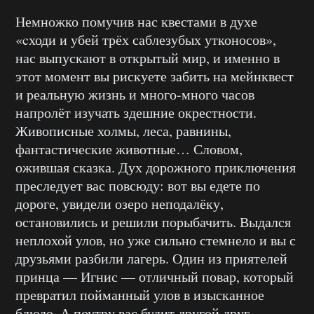
Немножко помучив нас квестами в духе
«cходи и убей трёх саблезубых утконосов»,
нас выпускают в открытый мир, и именно в
этот момент вы рискуете забить на мейнквест
и реальную жизнь и много-много часов
напролёт изучать здешние окрестности.
Живописные холмы, леса, равнины,
фантастические животные… Словом,
ожившая сказка. Дух дорожного приключения
преследует вас повсюду: вот вы едете по
дороге, увидели озеро неподалёку,
остановились и решили порыбачить. Выдался
неплохой улов, но уже сильно стемнело и вы с
друзьями разбили лагерь. Один из приятелей
принца — Игнис — отличный повар, который
превратил пойманный улов в изысканное
блюдо. А поутру вас будит другой друг,