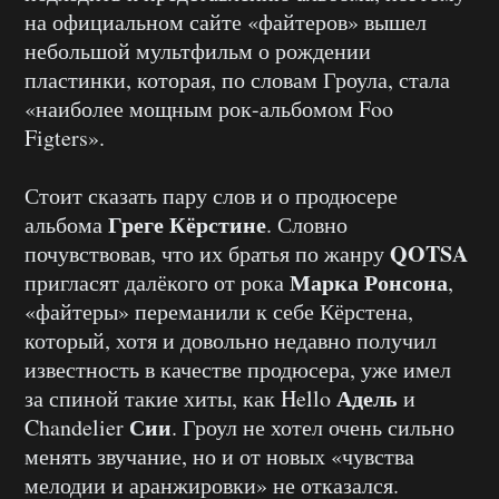
на официальном сайте «файтеров» вышел
небольшой мультфильм о рождении
пластинки, которая, по словам Гроула, стала
«наиболее мощным рок-альбомом Foo
Figters».
Стоит сказать пару слов и о продюсере
Греге Кёрстине
альбома
. Словно
QOTSA
почувствовав, что их братья по жанру
Марка Ронсона
пригласят далёкого от рока
,
«файтеры» переманили к себе Кёрстена,
который, хотя и довольно недавно получил
известность в качестве продюсера, уже имел
Адель
за спиной такие хиты, как Hello
и
Сии
Chandelier
. Гроул не хотел очень сильно
менять звучание, но и от новых «чувства
мелодии и аранжировки» не отказался.