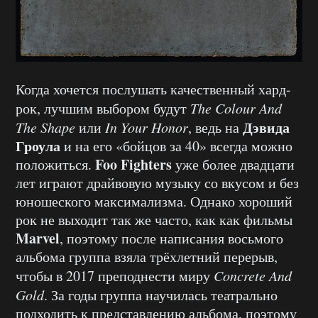
Когда хочется послушать качественный хард-
рок, лучшим выбором будут
The Colour And
Дэвида
The Shape
или
In Your Honor
, ведь на
Гроула
и на его «бойцов за 40» всегда можно
Foo Fighters
положиться.
уже более двадцати
лет играют драйвовую музыку со вкусом и без
юношеского максимализма. Однако хороший
рок не выходит так же часто, как как фильмы
Marvel
, поэтому после написания восьмого
альбома группа взяла трёхлетний перерыв,
чтобы в 2017 преподнести миру
Concrete And
Gold
. За годы группа научилась театрально
подходить к представлению альбома, поэтому