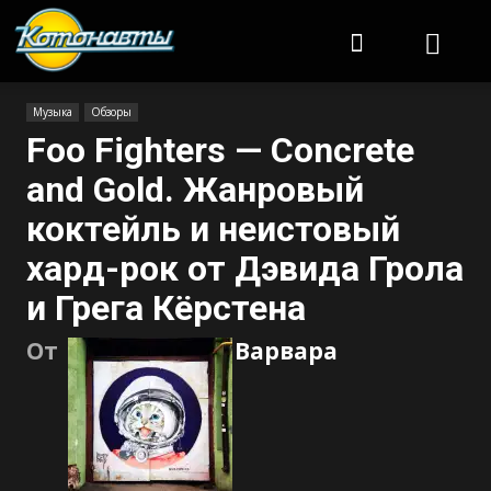
Котонавты
Музыка
Обзоры
Foo Fighters — Concrete
and Gold. Жанровый
коктейль и неистовый
хард-рок от Дэвида Грола
и Грега Кёрстена
От
Варвара