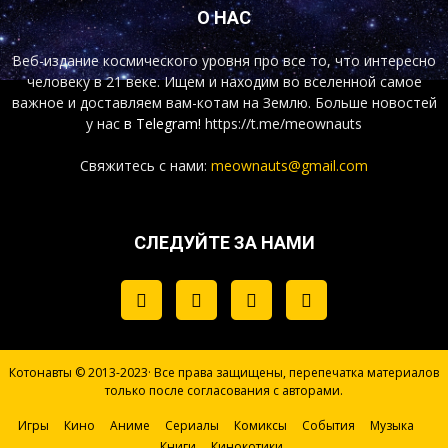
О НАС
Веб-издание космического уровня про все то, что интересно
человеку в 21 веке. Ищем и находим во вселенной самое
важное и доставляем вам-котам на Землю. Больше новостей
у нас
в Telegram!
https://t.me/meownauts
Свяжитесь с нами:
meownauts@gmail.com
СЛЕДУЙТЕ ЗА НАМИ
Котонавты © 2013-2023· Все права защищены, перепечатка материалов
только после согласования с авторами.
Игры
Кино
Аниме
Сериалы
Комиксы
События
Музыка
Книги
Кинокотики