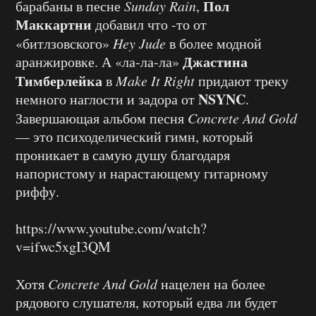
Пол
барабаны в песне
Sunday Rain
,
Маккартни
добавил что -то от
«битлзовского»
Hey Jude
в более модной
Джастина
аранжировке. А «ла-ла-ла»
Тимберлейка
в
Make It Right
придают треку
NSYNC
немного наглости и задора от
.
Завершающая альбом песня
Concrete And Gold
— это психоделический гимн, который
проникает в самую душу благодаря
напористому и нарастающему гитарному
риффу.
https://www.youtube.com/watch?
v=ifwc5xgI3QM
Хотя
Concrete And Gold
нацелен на более
рядового слушателя, который едва ли будет