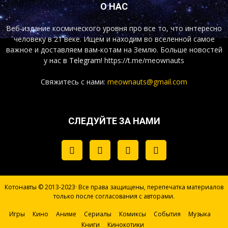
О НАС
Веб-издание космического уровня про все то, что интересно
человеку в 21 веке. Ищем и находим во вселенной самое
важное и доставляем вам-котам на Землю. Больше новостей
у нас
в Telegram!
https://t.me/meownauts
Свяжитесь с нами:
meownauts@gmail.com
СЛЕДУЙТЕ ЗА НАМИ
Котонавты © 2013-2023· Все права защищены, перепечатка материалов
только после согласования с авторами.
Игры
Кино
Аниме
Сериалы
Комиксы
События
Музыка
Книги
Кинокотики