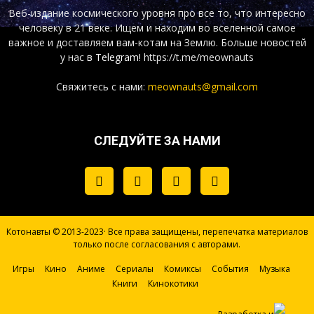
Веб-издание космического уровня про все то, что интересно
человеку в 21 веке. Ищем и находим во вселенной самое
важное и доставляем вам-котам на Землю. Больше новостей
у нас
в Telegram!
https://t.me/meownauts
Свяжитесь с нами:
meownauts@gmail.com
СЛЕДУЙТЕ ЗА НАМИ
Котонавты © 2013-2023· Все права защищены, перепечатка материалов
только после согласования с авторами.
Игры
Кино
Аниме
Сериалы
Комиксы
События
Музыка
Книги
Кинокотики