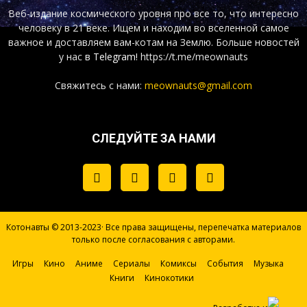
Веб-издание космического уровня про все то, что интересно
человеку в 21 веке. Ищем и находим во вселенной самое
важное и доставляем вам-котам на Землю. Больше новостей
у нас
в Telegram!
https://t.me/meownauts
Свяжитесь с нами:
meownauts@gmail.com
СЛЕДУЙТЕ ЗА НАМИ
Котонавты © 2013-2023· Все права защищены, перепечатка материалов
только после согласования с авторами.
Игры
Кино
Аниме
Сериалы
Комиксы
События
Музыка
Книги
Кинокотики