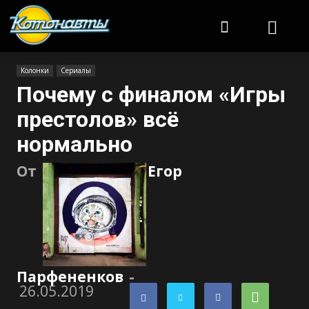
Котонавты
Колонки
Сериалы
Почему с финалом «Игры
престолов» всё
нормально
От
Егор
Парфененков
-
26.05.2019