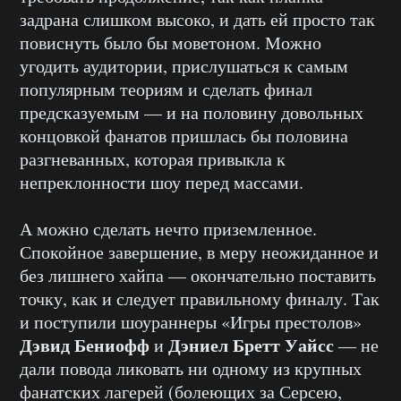
задрана слишком высоко, и дать ей просто так
повиснуть было бы моветоном. Можно
угодить аудитории, прислушаться к самым
популярным теориям и сделать финал
предсказуемым — и на половину довольных
концовкой фанатов пришлась бы половина
разгневанных, которая привыкла к
непреклонности шоу перед массами.
А можно сделать нечто приземленное.
Спокойное завершение, в меру неожиданное и
без лишнего хайпа — окончательно поставить
точку, как и следует правильному финалу. Так
и поступили шоураннеры «Игры престолов»
Дэвид Бениофф
Дэниел Бретт Уайсс
и
— не
дали повода ликовать ни одному из крупных
фанатских лагерей (болеющих за Серсею,